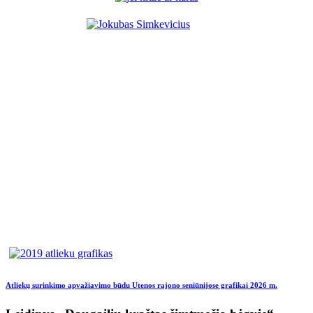
Atliekų surinkimo apvažiavimo būdu Utenos rajono seniūnijose grafikai 2026 m.