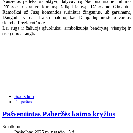
Nausėdos padėką už aktyvų dalyvavimą Nacionaliniame judumo
iššūkyje ir drauge kuriamą žalią Lietuvą. Dėkojame Gintautui
Ramoškai už Jūsų komandos surinktus žingsnius, už garsinamą
Daugailių vardą. Labai malonu, kad Daugailių miestelio vardas
skamba Prezidentūroje.
Lai auga ir žaliuoja ąžuoliukai, simbolizuoja bendrystę, vienybę ir
siekį nuolat augti.
Spausdinti
El. paštas
Pašventintas Paberžės kaimo kryžius
Smulkiau
Paskelbta: 2025 m. rugsėjo 15 d.