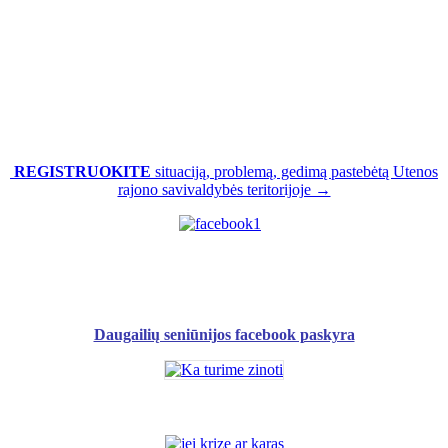
REGISTRUOKITE
situaciją, problemą, gedimą pastebėtą Utenos
rajono savivaldybės teritorijoje →
Daugailių seniūnijos facebook paskyra