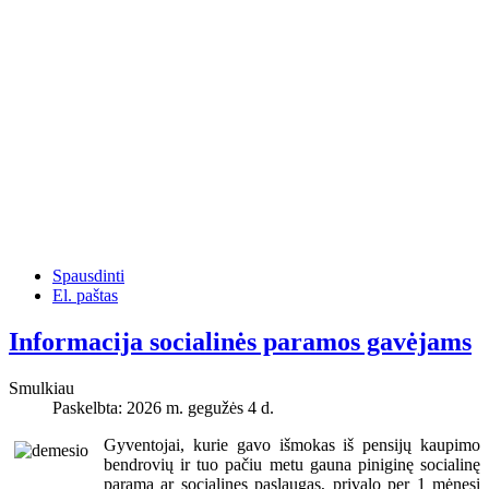
Spausdinti
El. paštas
Informacija socialinės paramos gavėjams
Smulkiau
Paskelbta: 2026 m. gegužės 4 d.
Gyventojai, kurie gavo išmokas iš pensijų kaupimo
bendrovių ir tuo pačiu metu gauna piniginę socialinę
paramą ar socialines paslaugas, privalo per 1 mėnesį