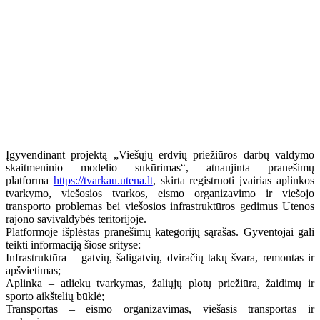
Įgyvendinant projektą „Viešųjų erdvių priežiūros darbų valdymo
skaitmeninio modelio sukūrimas“, atnaujinta pranešimų
platforma
https://tvarkau.utena.lt
, skirta registruoti įvairias aplinkos
tvarkymo, viešosios tvarkos, eismo organizavimo ir viešojo
transporto problemas bei viešosios infrastruktūros gedimus Utenos
rajono savivaldybės teritorijoje.
Platformoje išplėstas pranešimų kategorijų sąrašas. Gyventojai gali
teikti informaciją šiose srityse:
Infrastruktūra – gatvių, šaligatvių, dviračių takų švara, remontas ir
apšvietimas;
Aplinka – atliekų tvarkymas, žaliųjų plotų priežiūra, žaidimų ir
sporto aikštelių būklė;
Transportas – eismo organizavimas, viešasis transportas ir