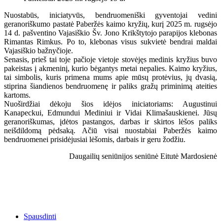
Nuostabūs, iniciatyvūs, bendruomeniški gyventojai vedini
geranoriškumo pastatė Paberžės kaimo kryžių, kurį 2025 m. rugsėjo
14 d. pašventino Vajasiškio Šv. Jono Krikštytojo parapijos klebonas
Rimantas Rimkus. Po to, klebonas visus sukvietė bendrai maldai
Vajasiškio bažnyčioje.
Senasis, prieš tai toje pačioje vietoje stovėjęs medinis kryžius buvo
pakeistas į akmeninį, kurio bėgantys metai nepalies. Kaimo kryžius,
tai simbolis, kuris primena mums apie mūsų protėvius, jų dvasią,
stiprina šiandienos bendruomenę ir paliks gražų priminimą ateities
kartoms.
Nuoširdžiai dėkoju šios idėjos iniciatoriams: Augustinui
Kanapeckui, Edmundui Mediniui ir Vidai Klimašauskienei. Jūsų
geranoriškumas, įdėtos pastangos, darbas ir skirtos lėšos paliks
neišdildomą pėdsaką. Ačiū visai nuostabiai Paberžės kaimo
bendruomenei prisidėjusiai lėšomis, darbais ir geru žodžiu.
Daugailių seniūnijos seniūnė Eitutė Mardosienė
Spausdinti