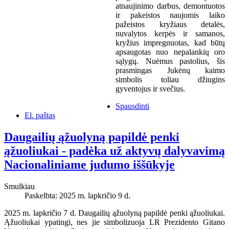
atnaujinimo darbus, demontuotos
ir pakeistos naujomis laiko
pažeistos kryžiaus detalės,
nuvalytos kerpės ir samanos,
kryžius impregnuotas, kad būtų
apsaugotas nuo nepalankių oro
sąlygų. Nuėmus pastolius, šis
prasmingas Jukėnų kaimo
simbolis toliau džiugins
gyventojus ir svečius.
Spausdinti
El. paštas
Daugailių ąžuolyną papildė penki
ąžuoliukai - padėka už aktyvų dalyvavimą
Nacionaliniame judumo iššūkyje
Smulkiau
Paskelbta: 2025 m. lapkričio 9 d.
2025 m. lapkričio 7 d. Daugailių ąžuolyną papildė penki ąžuoliukai.
Ąžuoliukai ypatingi, nes jie simbolizuoja LR Prezidento Gitano