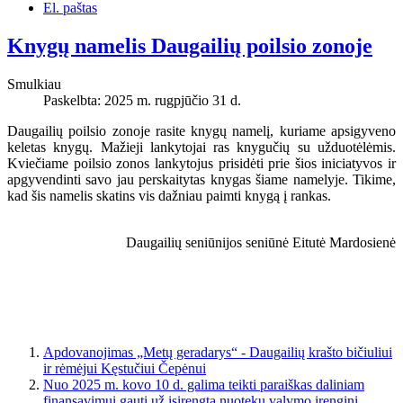
El. paštas
Knygų namelis Daugailių poilsio zonoje
Smulkiau
Paskelbta: 2025 m. rugpjūčio 31 d.
Daugailių poilsio zonoje rasite knygų namelį, kuriame apsigyveno
keletas knygų. Mažieji lankytojai ras knygučių su užduotėlėmis.
Kviečiame poilsio zonos lankytojus prisidėti prie šios iniciatyvos ir
apgyvendinti savo jau perskaitytas knygas šiame namelyje. Tikime,
kad šis namelis skatins vis dažniau paimti knygą į rankas.
Daugailių seniūnijos seniūnė Eitutė Mardosienė
Apdovanojimas „Metų geradarys“ - Daugailių krašto bičiuliui
ir rėmėjui Kęstučiui Čepėnui
Nuo 2025 m. kovo 10 d. galima teikti paraiškas daliniam
finansavimui gauti už įsirengtą nuotekų valymo įrenginį