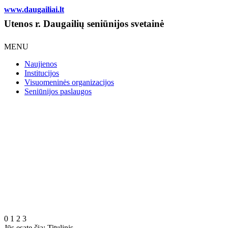
www.daugailiai.lt
Utenos r. Daugailių seniūnijos svetainė
MENU
Naujienos
Institucijos
Visuomeninės organizacijos
Seniūnijos paslaugos
0
1
2
3
Jūs esate čia:
Titulinis