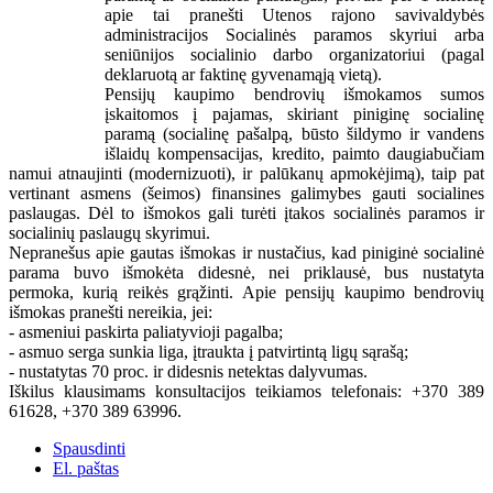
apie tai pranešti Utenos rajono savivaldybės
administracijos Socialinės paramos skyriui arba
seniūnijos socialinio darbo organizatoriui (pagal
deklaruotą ar faktinę gyvenamąją vietą).
Pensijų kaupimo bendrovių išmokamos sumos
įskaitomos į pajamas, skiriant piniginę socialinę
paramą (socialinę pašalpą, būsto šildymo ir vandens
išlaidų kompensacijas, kredito, paimto daugiabučiam
namui atnaujinti (modernizuoti), ir palūkanų apmokėjimą), taip pat
vertinant asmens (šeimos) finansines galimybes gauti socialines
paslaugas. Dėl to išmokos gali turėti įtakos socialinės paramos ir
socialinių paslaugų skyrimui.
Nepranešus apie gautas išmokas ir nustačius, kad piniginė socialinė
parama buvo išmokėta didesnė, nei priklausė, bus nustatyta
permoka, kurią reikės grąžinti. Apie pensijų kaupimo bendrovių
išmokas pranešti nereikia, jei:
- asmeniui paskirta paliatyvioji pagalba;
- asmuo serga sunkia liga, įtraukta į patvirtintą ligų sąrašą;
- nustatytas 70 proc. ir didesnis netektas dalyvumas.
Iškilus klausimams konsultacijos teikiamos telefonais: +370 389
61628, +370 389 63996.
Spausdinti
El. paštas