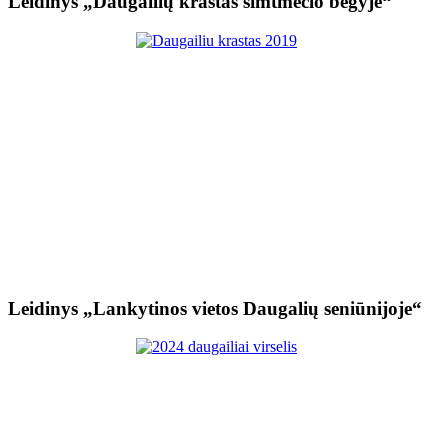
Leidinys „Daugailių kraštas šimtmečio bėgyje“
Leidinys „Lankytinos vietos Daugalių seniūnijoje“