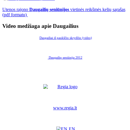
Utenos rajono
Daugailių seniūnijos
vietinės reikšmės kelių sąrašas
(pdf formatu)
Video medžiaga apie Daugailius
Daugailiai iš paukščio skrydžio (video)
Daugailių seniūnija 2012
www.regia.lt
EN