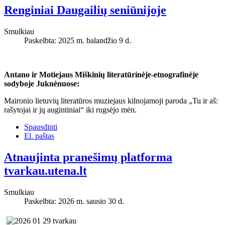
Renginiai Daugailių seniūnijoje
Smulkiau
Paskelbta: 2025 m. balandžio 9 d.
Antano ir Motiejaus Miškinių literatūrinėje-etnografinėje
sodyboje Juknėnuose:
Maironio lietuvių literatūros muziejaus kilnojamoji paroda „Tu ir aš:
rašytojai ir jų augintiniai“ iki rugsėjo mėn.
Spausdinti
El. paštas
Atnaujinta pranešimų platforma
tvarkau.utena.lt
Smulkiau
Paskelbta: 2026 m. sausio 30 d.