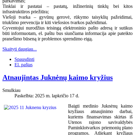
parkavimas;
Tinklai ir pastatai – pastatų, inžinerinių tinklų bei kitos
infrastruktūros priežiūra;
Viešoji tvarka – gyvūnų gerovė, rūkymo taisyklių pažeidimai,
triukšmo prevencija ir kiti viešosios tvarkos pažeidimai.
Gyventojui nurodžius teisingą elektroninio pašto adresą ir sutikus
būti informuotam, el. paštu bus siunčiama informacija apie pateikto
pranešimo būseną ir problemos sprendimo eigą.
Skaityti daugiau...
Spausdinti
El. paštas
Atnaujintas Juknėnų kaimo kryžius
Smulkiau
Paskelbta: 2025 m. lapkričio 17 d.
Baigti medinio Juknėnų kaimo
kryžiaus atnaujinimo darbai,
kuriems finansavimas skirtas iš
Utenos rajono savivaldybės
Paminklotvarkos priemonių plano
programos. Atliekant kryžiaus