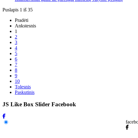
Puslapis 1 iš 35
Pradėti
Ankstesnis
1
2
3
4
5
6
7
8
9
10
Tolesnis
Paskutinis
JS Like Box Slider Facebook
faceb