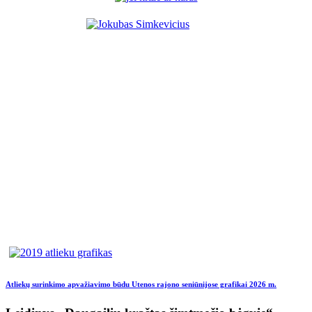
Atliekų surinkimo apvažiavimo būdu Utenos rajono seniūnijose grafikai 2026 m.