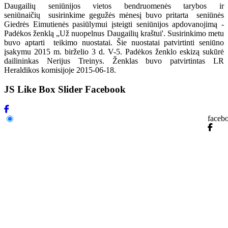
Daugailių seniūnijos vietos bendruomenės tarybos ir
seniūnaičių susirinkime gegužės mėnesį buvo pritarta seniūnės
Giedrės Eimutienės pasiūlymui įsteigti seniūnijos apdovanojimą -
Padėkos ženklą „Už nuopelnus Daugailių kraštui'. Susirinkimo metu
buvo aptarti teikimo nuostatai. Šie nuostatai patvirtinti seniūno
įsakymu 2015 m. birželio 3 d. V-5. Padėkos ženklo eskizą sukūrė
dailininkas Nerijus Treinys. Ženklas buvo patvirtintas LR
Heraldikos komisijoje 2015-06-18.
JS Like Box Slider Facebook
faceb