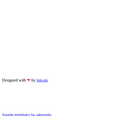
Designed with
❤
by
jsns.eu
Joomla templates by a4joomla