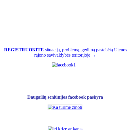
REGISTRUOKITE
situaciją, problemą, gedimą pastebėtą Utenos
rajono savivaldybės teritorijoje →
Daugailių seniūnijos facebook paskyra