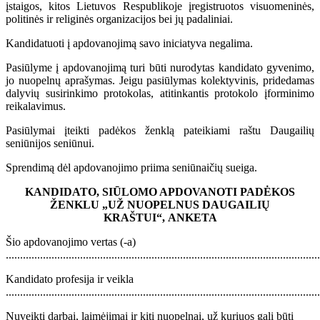
įstaigos, kitos Lietuvos Respublikoje įregistruotos visuomeninės,
politinės ir religinės organizacijos bei jų padaliniai.
Kandidatuoti į apdovanojimą savo iniciatyva negalima.
Pasiūlyme į apdovanojimą turi būti nurodytas kandidato gyvenimo,
jo nuopelnų aprašymas. Jeigu pasiūlymas kolektyvinis, pridedamas
dalyvių susirinkimo protokolas, atitinkantis protokolo įforminimo
reikalavimus.
Pasiūlymai įteikti padėkos ženklą pateikiami raštu Daugailių
seniūnijos seniūnui.
Sprendimą dėl apdovanojimo priima seniūnaičių sueiga.
KANDIDATO, SIŪLOMO APDOVANOTI PADĖKOS
ŽENKLU
„UŽ NUOPELNUS DAUGAILIŲ
KRAŠTUI“,
ANKETA
Šio apdovanojimo vertas (-a)
..............................................................................................................
Kandidato profesija ir veikla
..............................................................................................................
Nuveikti darbai, laimėjimai ir kiti nuopelnai, už kuriuos gali būti