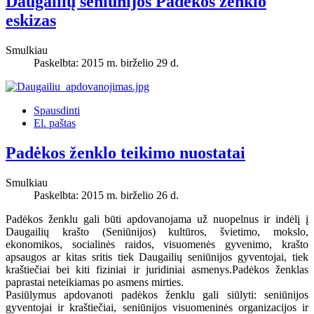
Daugailių seniūnijos Padėkos ženklo
eskizas
Smulkiau
Paskelbta: 2015 m. birželio 29 d.
Spausdinti
El. paštas
Padėkos ženklo teikimo nuostatai
Smulkiau
Paskelbta: 2015 m. birželio 26 d.
Padėkos ženklu gali būti apdovanojama už nuopelnus ir indėlį į
Daugailių krašto (Seniūnijos) kultūros, švietimo, mokslo,
ekonomikos, socialinės raidos, visuomenės gyvenimo, krašto
apsaugos ar kitas sritis tiek Daugailių seniūnijos gyventojai, tiek
kraštiečiai bei kiti fiziniai ir juridiniai asmenys.Padėkos ženklas
paprastai neteikiamas po asmens mirties.
Pasiūlymus apdovanoti padėkos ženklu gali siūlyti: seniūnijos
gyventojai ir kraštiečiai, seniūnijos visuomeninės organizacijos ir