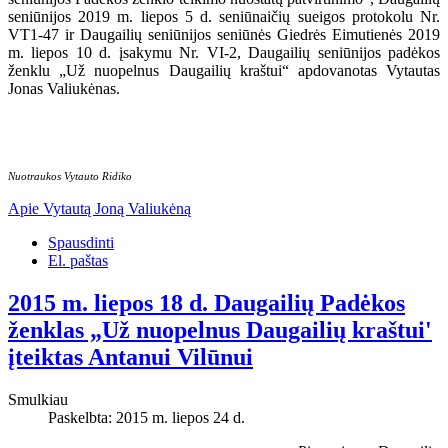
seniūnijos 2019 m. liepos 5 d. seniūnaičių sueigos protokolu Nr.
VT1-47 ir Daugailių seniūnijos seniūnės Giedrės Eimutienės 2019
m. liepos 10 d. įsakymu Nr. VI-2, Daugailių seniūnijos padėkos
ženklu „Už nuopelnus Daugailių kraštui“ apdovanotas Vytautas
Jonas Valiukėnas.
Nuotraukos Vytauto Ridiko
Apie Vytautą Joną Valiukėną
Spausdinti
El. paštas
2015 m. liepos 18 d. Daugailių Padėkos
ženklas „Už nuopelnus Daugailių kraštui'
įteiktas Antanui Vilūnui
Smulkiau
Paskelbta: 2015 m. liepos 24 d.