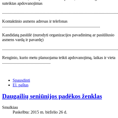
suteiktas apdovanojimas
..............................................................................................................
Kontaktinio asmens adresas ir telefonas
.............................................................................................
Kandidatą pasiūlė (nurodyti organizacijos pavadinimą ar pasiūliusio
asmens vardą ir pavardę)
..............................................................................................................
Renginio, kurio metu planuojama teikti apdovanojimą, laikas ir vieta
..............................................
Spausdinti
El. paštas
Daugailių seniūnijos padėkos ženklas
Smulkiau
Paskelbta: 2015 m. birželio 26 d.