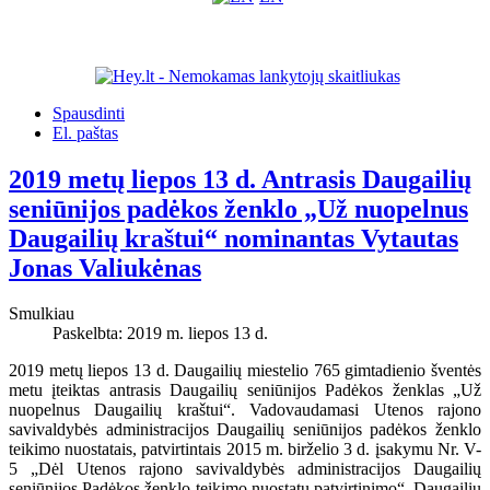
Spausdinti
El. paštas
2019 metų liepos 13 d. Antrasis Daugailių
seniūnijos padėkos ženklo „Už nuopelnus
Daugailių kraštui“ nominantas Vytautas
Jonas Valiukėnas
Smulkiau
Paskelbta: 2019 m. liepos 13 d.
2019 metų liepos 13 d. Daugailių miestelio 765 gimtadienio šventės
metu įteiktas antrasis Daugailių seniūnijos Padėkos ženklas „Už
nuopelnus Daugailių kraštui“. Vadovaudamasi Utenos rajono
savivaldybės administracijos Daugailių seniūnijos padėkos ženklo
teikimo nuostatais, patvirtintais 2015 m. birželio 3 d. įsakymu Nr. V-
5 „Dėl Utenos rajono savivaldybės administracijos Daugailių
seniūnijos Padėkos ženklo teikimo nuostatų patvirtinimo“, Daugailių