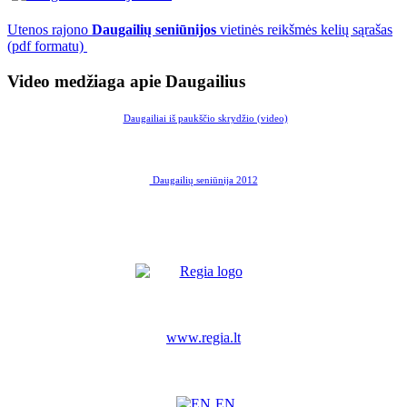
Utenos rajono
Daugailių seniūnijos
vietinės reikšmės kelių sąrašas
(pdf formatu)
Video medžiaga apie Daugailius
Daugailiai iš paukščio skrydžio (video)
Daugailių seniūnija 2012
www.regia.lt
EN