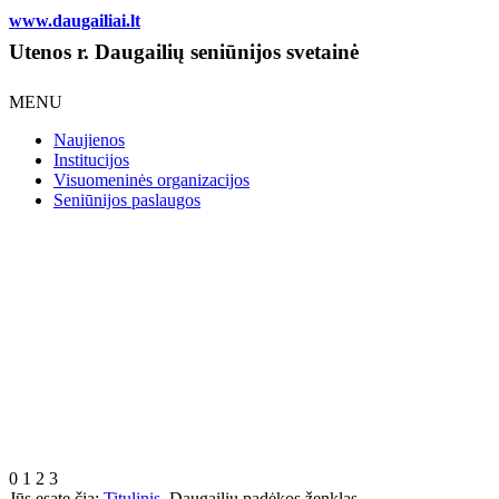
www.daugailiai.lt
Utenos r. Daugailių seniūnijos svetainė
MENU
Naujienos
Institucijos
Visuomeninės organizacijos
Seniūnijos paslaugos
0
1
2
3
Jūs esate čia:
Titulinis
Daugailių padėkos ženklas