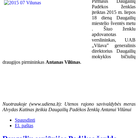
Pirmasis Daugailių
Padėkos ženklas
įteiktas
2015 m. liepos
18 dieną
Daugailių
miestelio šventės metu
. Šiuo ženklu
apdovanotas
verslininkas, UAB
„Vilava” generalinis
direktorius
Daugailių
mokyklos bičiulių
draugijos pirmininkas
Antanas Vilūnas
.
Nuotraukoje (www.udiena.lt): Utenos rajono savivaldybės meras
Alvydas Katinas įteikia
Daugailių Padėkos ženklą Antanui Vilūnui
Spausdinti
El. paštas