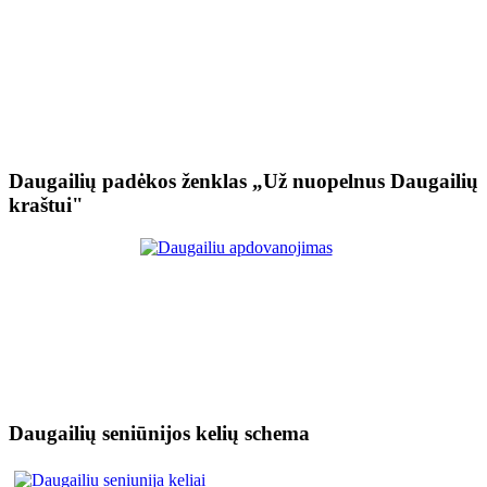
Daugailių padėkos ženklas „Už nuopelnus Daugailių
kraštui"
Daugailių seniūnijos kelių schema