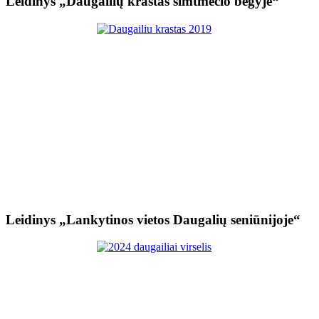
Leidinys „Daugailių kraštas šimtmečio bėgyje“
Leidinys „Lankytinos vietos Daugalių seniūnijoje“