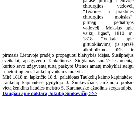
parašė pirmąjį Lietuvoje
chirurgijos vadovėlį
“Teorinės ir praktinės
chirurgijos mokslas”,
pirmąjį pediatrijos
vadovėlį “Mokslas apie
vaikų ligas”, 1810 m.
1818 “Veikale apie
girtuokliavimą” jis aprašė
alkoholizmo rūšis ir
pirmasis Lietuvoje pradėjo propaguoti blaivybės idėjas. Susilpnėjus
sveikatai, apsigyveno Taukeliuose. Sirgdamas surašė testamentą,
kuriuo savo užgyventą turtą paskyrė Utenos amatų mokyklai steigti
ir neturtingiems Taukelių vaikams mokyti.
Mirė 1818 m. lapkričio 18 d., palaidotas Taukelių kaimo kapinaitėse.
Taukelių kapinaitėse gydytojo J. Šimkevičiaus amžinojo poilsio
vietą ženklina liaudies meistro S. Karanausko ąžuolinis stogastulpis.
Daugiau apie daktarą Jokūbą Šimkevičių >>>