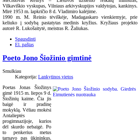
Mečislovas Reinys – Lietuvos užsienio reikalų ministras,
Vilkaviškio vyskupas, Vilniaus arkivyskupijos valdytojas, kankinys.
Mirė 1953 m. lapkričio 8 d. Vladimiro kalėjime.
1990 m. M. Reinio tėviškėje, Madagaskaro vienkiemyje, prie
keliuko į sodybą pastatytas medinis kryžius. Kryžiaus projekto
autorė R. Lukošaitytė, meistras R. Žaliukas.
Spausdinti
El. paštas
Poeto Jono Šiožinio gimtinė
Smulkiau
Kategorija:
Lankytinos vietos
Poetas Jonas Šiožinys
gimė 1915 m. liepos 9 d.
Šiožinių kaime. Čia jis
baigė ir pradinę
mokyklą. Vėliau mokėsi
Antalieptės
progimnazijoje, kurios
dėl skurdo nebaigė. Po
to penkerius metus
tarnavo pas ūkininkus.