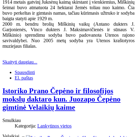
1914 metais gatvinį Juknėnų kaimą skirstant į vienkiemius, Miškinių
šeimai buvo atmatuota 24 hektarai žemės toliau nuo kaimo. Čia
buvo perkeltas ir gimtasis namas, tačiau kūrimasis užtruko ir sodyba
baigta statyti apie 1929 m.
2000 m. bendru brolių Miškinių vaikų (Antano dukters J.
Garjonienės, Vinco dukters J. Maksimavičienės ir sūnaus V.
Miškinio) sprendimu sodyba buvo padovanota Utenos rajono
savivaldybei. Nuo 2005 metų sodyba yra Utenos kraštotyros
muziejaus filialas.
Skaityti daugiau...
Spausdinti
El. paštas
Istoriko Prano Čepėno ir filosofijos
mokslų daktaro kun. Juozapo Čepėno
gimtinė Velaikių kaime
Smulkiau
Kategorija:
Lankytinos vietos
Velaikiai –