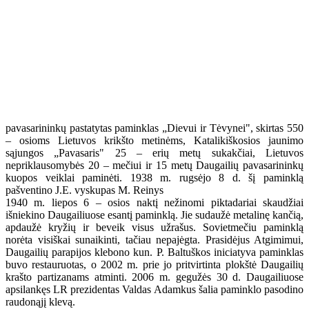
pavasarininkų pastatytas paminklas „Dievui ir Tėvynei", skirtas 550
– osioms Lietuvos krikšto metinėms, Katalikiškosios jaunimo
sąjungos „Pavasaris" 25 – erių metų sukakčiai, Lietuvos
nepriklausomybės 20 – mečiui ir 15 metų Daugailių pavasarininkų
kuopos veiklai paminėti. 1938 m. rugsėjo 8 d. šį paminklą
pašventino J.E. vyskupas M. Reinys
1940 m. liepos 6 – osios naktį nežinomi piktadariai skaudžiai
išniekino Daugailiuose esantį paminklą. Jie sudaužė metalinę kančią,
apdaužė kryžių ir beveik visus užrašus. Sovietmečiu paminklą
norėta visiškai sunaikinti, tačiau nepajėgta. Prasidėjus Atgimimui,
Daugailių parapijos klebono kun. P. Baltuškos iniciatyva paminklas
buvo restauruotas, o 2002 m. prie jo pritvirtinta plokštė Daugailių
krašto partizanams atminti. 2006 m. gegužės 30 d. Daugailiuose
apsilankęs LR prezidentas Valdas Adamkus šalia paminklo pasodino
raudonąjį klevą.