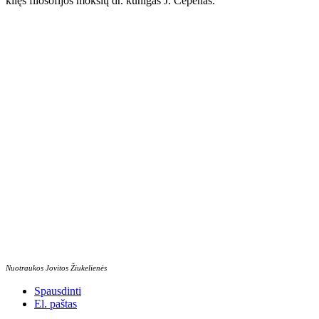
kilęs filosofijos mokslų dr. kunigas J. Čepėnas.
Nuotraukos Jovitos Žiukelienės
Spausdinti
El. paštas