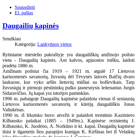
Spausdinti
El. paštas
Daugailių kapinės
Smulkiau
Kategorija:
Lankytinos vietos
Rytiniame miestelio pakraštyje yra daugailiškių amžinojo poilsio
vieta - Daugailių kapinės. Ant kalvos, apjuostos mišku, laidoti
pradėta 1886 m.
Amžinam poilsiui čia 1919 – 1921 m. atgulė 17 Lietuvos
kariuomenės savanorių, žuvusių dėl Tėvynės laisvės Balčių dvaro
laukuose, kur vyko aršūs lietuvių mūšiai su bolševikais. Tarp
žuvusiųjų ir pirmojo pėstinin
kų pulko jaunesnysis leitenantas Jurgis
Sidaravičius. Jų kapai yra istorijos paminklas.
1996 m. pabaigoje Daugailių kapinėse palaidota vienas iš seniausių
Lietuvos kariuomenės savanorių ir kūrėjų daugailiškis Jonas
Valiukėnas.
1990 m. iš Irkutsko buvo atvežti ir palaidoti tremtinio Kazimiero
Kilbausko palaikai (1885 – 1949m.). Kapinėse rezistentų J.
Kilbausko, K. Juodėno, A. Norkūno ir kt. kapai. Daugailių kapinėse
ilsisi ir ilgametis šios parapijos kunigas K. Kiršinas bei iš Velaikių