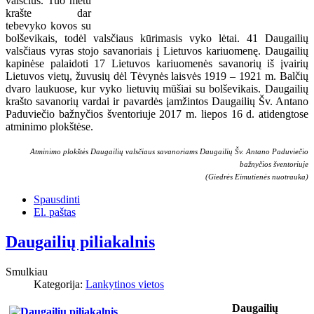
valsčius. Tuo metu
krašte dar
tebevyko kovos su
bolševikais, todėl valsčiaus kūrimasis vyko lėtai. 41 Daugailių
valsčiaus vyras stojo savanoriais į Lietuvos kariuomenę. Daugailių
kapinėse palaidoti 17 Lietuvos kariuomenės savanorių iš įvairių
Lietuvos vietų, žuvusių dėl Tėvynės laisvės 1919 – 1921 m. Balčių
dvaro laukuose, kur vyko lietuvių mūšiai su bolševikais. Daugailių
krašto savanorių vardai ir pavardės įamžintos Daugailių Šv. Antano
Paduviečio bažnyčios šventoriuje 2017 m. liepos 16 d. atidengtose
atminimo plokštėse.
Atminimo plokštės Daugailių valsčiaus savanoriams
Daugailių
Šv. Antano Paduviečio
bažnyčios šventoriuje
(Giedrės Eimutienės nuotrauka)
Spausdinti
El. paštas
Daugailių piliakalnis
Smulkiau
Kategorija:
Lankytinos vietos
Daugailių