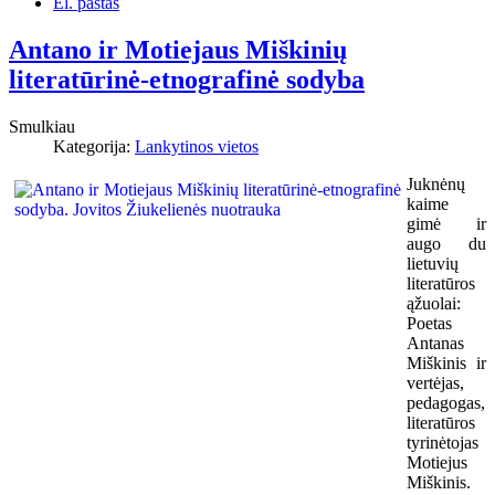
El. paštas
Antano ir Motiejaus Miškinių
literatūrinė-etnografinė sodyba
Smulkiau
Kategorija:
Lankytinos vietos
Juknėnų
kaime
gimė ir
augo du
lietuvių
literatūros
ąžuolai:
Poetas
Antanas
Miškinis ir
vertėjas,
pedagogas,
literatūros
tyrinėtojas
Motiejus
Miškinis.