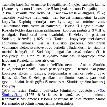
Taukelių kapinėse, esančiose Daugailių seniūnijoje, Taukelių kaime,
į šiaurės rytus nuo Utenos, apie 5 km į vakarus nuo Daugailių, apie
2 km į vakarus nuo kelio A6 Kaunas–Zarasai–Daugpilis) išlikę
Taukelių koplyčos fragmentai. Tai buvusi mauzoliejinė kapinių
koplyčia. Kapinių teritorija sutvarkyta, apjuosta mūrine tvora.
Taukeliuose būta dvaro ar palivarko, išskirto iš Degsnio dvaro.
Kozielų-Poklevskių šeimai priklausiusi koplyčia pastatyta XVIII a.
pabaigoje. Fundatoriai buvo dvarininkai Kozielos. Iki pastatant
Sudeikių bažnyčią (1825 m.), Taukelių koplyčioje melsdavosi
aplinkiniai žmonės. Kai iš Bikuškio paežerės, Šventorėliu
vadinamos vietos, šventovė buvo perkelta į Sudeikius ir ten statoma
mūrinė bažnyčia, iš Sudeikių kunigai dar atvažiuodavo čia ir
koplytėlėje su altoriumi laikydavo pamaldas. Koplyčioje buvo
laidojami Kozielų giminės atstovai.
Po Antrojo pasaulinio karo taukeliškio tremtinio Antano Skurkio
lauke, netoli kapinaičių, buvo pastatytos gyvulių fermos. Kai įvirto
koplyčios stogas ir grindys, brigadininkų ar fermos vedėjų buvo
liepta, iškračius Kozielų palaikus, nikeliuotus karstus panaudoti
gyvulių ėdalui. Ir tik grįžęs iš tremties A. Skurkis grąžino karstus į
koplyčią.
1979 m. rastas Taukelių palivarko šeimininko gydytojo
Jokūbo
Šimkevičiaus
(1775–1818) kapas ir įamžintas jo atminimas.
Kapinaitėse visuomenės lėšomis pastatytas liaudies meistro Stasio
Karanausko ąžuolinis memorialinis stogastulpis