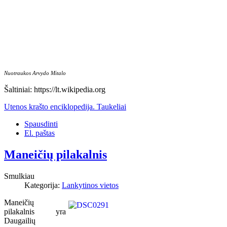
Nuotraukos Arvydo Mitalo
Šaltiniai:
https://lt.wikipedia.org
Utenos krašto enciklopedija. Taukeliai
Spausdinti
El. paštas
Maneičių pilakalnis
Smulkiau
Kategorija:
Lankytinos vietos
Maneičių
pilakalnis yra
Daugailių