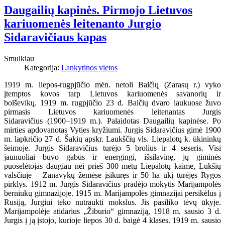
Daugailių kapinės. Pirmojo Lietuvos
kariuomenės leitenanto Jurgio
Sidaravičiaus kapas
Smulkiau
Kategorija:
Lankytinos vietos
1919 m. liepos-rugpjūčio mėn. netoli Balčių (Zarasų r.) vyko
įtemptos kovos tarp Lietuvos kariuomenės savanorių ir
bolševikų.
1919 m. rugpjūčio 23 d. Balčių dvaro laukuose
žuvo
pirmasis Lietuvos kariuomenės leitenantas Jurgis
Sidaravičius (1900–1919 m.). Palaidotas Daugailių kapinėse. Po
mirties apdovanotas Vyties kryžiumi. Jurgis Sidaravičius gimė 1900
m. lapkričio 27 d. Šakių apskr. Laukščių vls. Liepalotų k. ūkininkų
šeimoje. Jurgis Sidaravičius turėjo 5 brolius ir 4 seseris. Visi
jaunuoliai buvo gabūs ir energingi, išsilavinę, jų giminės
puoselėtojas daugiau nei prieš 300 metų Liepalotų kaime, Lukšių
valsčiuje – Zanavykų žemėse įsikūręs ir 50 ha ūkį turėjęs Rygos
pirklys. 1912 m. Jurgis Sidaravičius pradėjo mokytis Marijampolės
berniukų gimnazijoje. 1915 m. Marijampolės gimnazijai persikėlus į
Rusiją, Jurgiui teko nutraukti mokslus. Jis pasiliko tėvų ūkyje.
Marijampolėje atidarius „Žiburio“ gimnaziją, 1918 m. sausio 3 d.
Jurgis į ją įstojo, kurioje liepos 30 d. baigė 4 klases. 1919 m. sausio