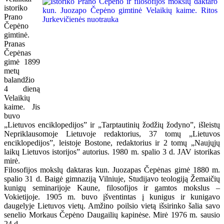
istoriko
Prano
Čepėno
gimtinė.
Pranas
Čepėnas
gimė 1899
metų
balandžio
4 dieną
Velaikių
kaime. Jis
buvo
„Lietuvos enciklopedijos” ir „Tarptautinių žodžių žodyno”, išleistų
Nepriklausomoje Lietuvoje redaktorius, 37 tomų „Lietuvos
enciklopedijos”, leistoje Bostone, redaktorius ir 2 tomų „Naujųjų
laikų Lietuvos istorijos” autorius. 1980 m. spalio 3 d. JAV istorikas
mirė.
Filosofijos mokslų daktaras kun. Juozapas Čepėnas gimė 1880 m.
spalio 31 d. Baigė gimnaziją Vilniuje, Studijavo teologiją Žemaičių
kunigų seminarijoje Kaune, filosofijos ir gamtos mokslus –
Vokietijoje. 1905 m. buvo įšventintas į kunigus ir kunigavo
daugelyje Lietuvos vietų. Amžino poilsio vietą išsirinko šalia savo
senelio Morkaus Čepėno Daugailių kapinėse. Mirė 1976 m. sausio
24 d.