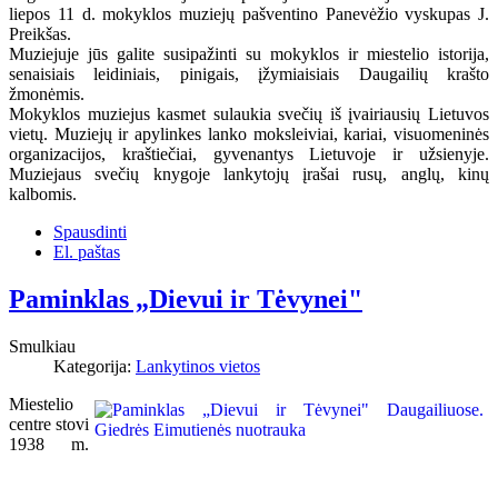
liepos 11 d. mokyklos muziejų pašventino Panevėžio vyskupas J.
Preikšas.
Muziejuje jūs galite susipažinti su mokyklos ir miestelio istorija,
senaisiais leidiniais, pinigais, įžymiaisiais Daugailių krašto
žmonėmis.
Mokyklos muziejus kasmet sulaukia svečių iš įvairiausių Lietuvos
vietų. Muziejų ir apylinkes lanko moksleiviai, kariai, visuomeninės
organizacijos, kraštiečiai, gyvenantys Lietuvoje ir užsienyje.
Muziejaus svečių knygoje lankytojų įrašai rusų, anglų, kinų
kalbomis.
Spausdinti
El. paštas
Paminklas „Dievui ir Tėvynei"
Smulkiau
Kategorija:
Lankytinos vietos
Miestelio
centre stovi
1938 m.