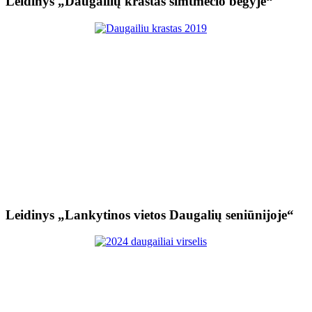
Leidinys „Daugailių kraštas šimtmečio bėgyje“
Leidinys „Lankytinos vietos Daugalių seniūnijoje“