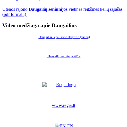
Utenos rajono
Daugailių seniūnijos
vietinės reikšmės kelių sąrašas
(pdf formatu)
Video medžiaga apie Daugailius
Daugailiai iš paukščio skrydžio (video)
Daugailių seniūnija 2012
www.regia.lt
EN