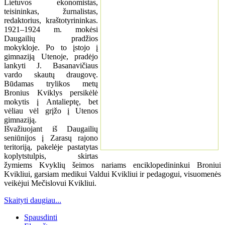
Lietuvos ekonomistas,
teisininkas, žurnalistas,
redaktorius, kraštotyrininkas.
1921–1924 m. mokėsi
Daugailių pradžios
mokykloje. Po to įstojo į
gimnaziją Utenoje, pradėjo
lankyti J. Basanavičiaus
vardo skautų draugovę.
Būdamas trylikos metų
Bronius Kviklys persikėlė
mokytis į Antalieptę, bet
vėliau vėl grįžo į Utenos
gimnaziją.
Išvažiuojant iš Daugailių
seniūnijos į Zarasų rajono
teritoriją, pakelėje pastatytas
koplytstulpis, skirtas
žymiems Kvyklių šeimos nariams enciklopedininkui Broniui
Kvikliui, garsiam medikui Valdui Kvikliui ir pedagogui, visuomenės
veikėjui Mečislovui Kvikliui.
Skaityti daugiau...
Spausdinti