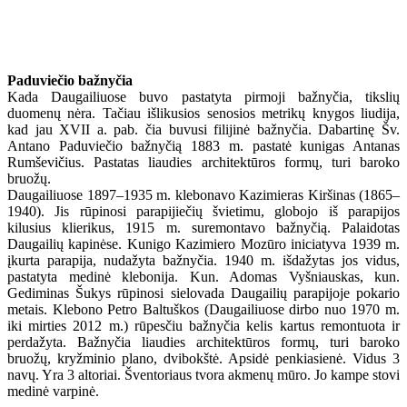
Paduviečio bažnyčia
Kada Daugailiuose buvo pastatyta pirmoji bažnyčia, tikslių
duomenų nėra. Tačiau išlikusios senosios metrikų knygos liudija,
kad jau XVII a. pab. čia buvusi filijinė bažnyčia. Dabartinę Šv.
Antano Paduviečio bažnyčią 1883 m. pastatė kunigas Antanas
Rumševičius. Pastatas liaudies architektūros formų, turi baroko
bruožų.
Daugailiuose 1897–1935 m. klebonavo Kazimieras Kiršinas (1865–
1940). Jis rūpinosi parapijiečių švietimu, globojo iš parapijos
kilusius klierikus, 1915 m. suremontavo bažnyčią. Palaidotas
Daugailių kapinėse. Kunigo Kazimiero Mozūro iniciatyva 1939 m.
įkurta parapija, nudažyta bažnyčia. 1940 m. išdažytas jos vidus,
pastatyta medinė klebonija. Kun. Adomas Vyšniauskas, kun.
Gediminas Šukys rūpinosi sielovada Daugailių parapijoje pokario
metais. Klebono Petro Baltuškos (Daugailiuose dirbo nuo 1970 m.
iki mirties 2012 m.) rūpesčiu bažnyčia kelis kartus remontuota ir
perdažyta. Bažnyčia liaudies architektūros formų, turi baroko
bruožų, kryžminio plano, dvibokštė. Apsidė penkiasienė. Vidus 3
navų. Yra 3 altoriai. Šventoriaus tvora akmenų mūro. Jo kampe stovi
medinė varpinė.