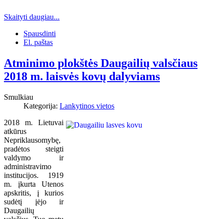
Skaityti daugiau...
Spausdinti
El. paštas
Atminimo plokštės Daugailių valsčiaus
2018 m. laisvės kovų dalyviams
Smulkiau
Kategorija:
Lankytinos vietos
2018 m. Lietuvai
atkūrus
Nepriklausomybę,
pradėtos steigti
valdymo ir
administravimo
institucijos. 1919
m. įkurta Utenos
apskritis, į kurios
sudėtį įėjo ir
Daugailių