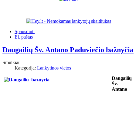
Spausdinti
El. paštas
Daugailių Šv. Antano Paduviečio bažnyčia
Smulkiau
Kategorija:
Lankytinos vietos
Daugailių
Šv.
Antano