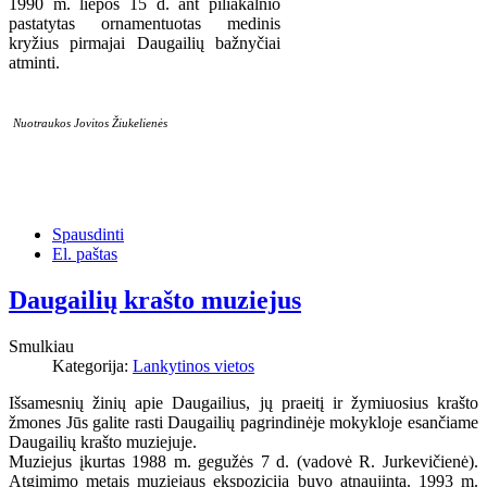
1990 m. liepos 15 d. ant piliakalnio
pastatytas ornamentuotas medinis
kryžius pirmajai Daugailių bažnyčiai
atminti.
Nuotraukos Jovitos Žiukelienės
Spausdinti
El. paštas
Daugailių krašto muziejus
Smulkiau
Kategorija:
Lankytinos vietos
Išsamesnių žinių apie Daugailius, jų praeitį ir žymiuosius krašto
žmones Jūs galite rasti Daugailių pagrindinėje mokykloje esančiame
Daugailių krašto muziejuje.
Muziejus įkurtas 1988 m. gegužės 7 d. (vadovė R. Jurkevičienė).
Atgimimo metais muziejaus ekspozicija buvo atnaujinta. 1993 m.