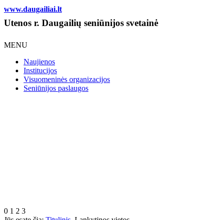
www.daugailiai.lt
Utenos r. Daugailių seniūnijos svetainė
MENU
Naujienos
Institucijos
Visuomeninės organizacijos
Seniūnijos paslaugos
0
1
2
3
Jūs esate čia:
Titulinis
Lankytinos vietos