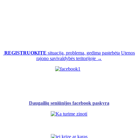
REGISTRUOKITE
situaciją, problemą, gedimą pastebėtą Utenos
rajono savivaldybės teritorijoje →
Daugailių seniūnijos facebook paskyra