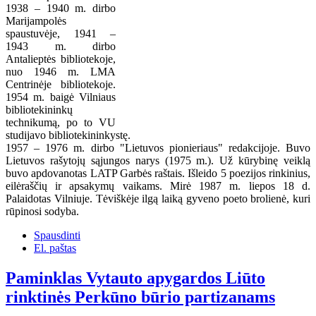
1938 – 1940 m. dirbo
Marijampolės
spaustuvėje, 1941 –
1943 m. dirbo
Antalieptės bibliotekoje,
nuo 1946 m. LMA
Centrinėje bibliotekoje.
1954 m. baigė Vilniaus
bibliotekininkų
technikumą, po to VU
studijavo bibliotekininkystę.
1957 – 1976 m. dirbo "Lietuvos pionieriaus" redakcijoje. Buvo
Lietuvos rašytojų sąjungos narys (1975 m.). Už kūrybinę veiklą
buvo apdovanotas LATP Garbės raštais. Išleido 5 poezijos rinkinius,
eilėraščių ir apsakymų vaikams. Mirė 1987 m. liepos 18 d.
Palaidotas Vilniuje. Tėviškėje ilgą laiką gyveno poeto brolienė, kuri
rūpinosi sodyba.
Spausdinti
El. paštas
Paminklas Vytauto apygardos Liūto
rinktinės Perkūno būrio partizanams