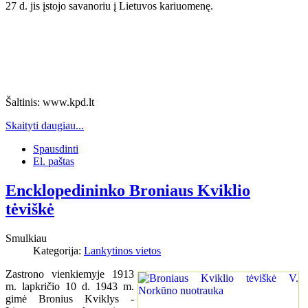
27 d. jis įstojo savanoriu į Lietuvos kariuomenę.
Šaltinis: www.kpd.lt
Skaityti daugiau...
Spausdinti
El. paštas
Encklopedininko Broniaus Kviklio
tėviškė
Smulkiau
Kategorija:
Lankytinos vietos
Zastrono vienkiemyje 1913
m. lapkričio 10 d. 1943 m.
gimė Bronius Kviklys -