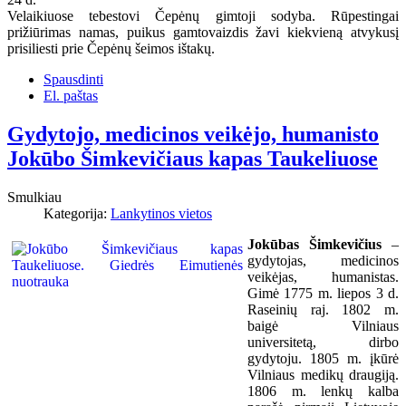
Velaikiuose tebestovi Čepėnų gimtoji sodyba. Rūpestingai
prižiūrimas namas, puikus gamtovaizdis žavi kiekvieną atvykusį
prisiliesti prie Čepėnų šeimos ištakų.
Spausdinti
El. paštas
Gydytojo, medicinos veikėjo, humanisto
Jokūbo Šimkevičiaus kapas Taukeliuose
Smulkiau
Kategorija:
Lankytinos vietos
Jokūbas Šimkevičius
–
gydytojas, medicinos
veikėjas, humanistas.
Gimė 1775 m. liepos 3 d.
Raseinių raj. 1802 m.
baigė Vilniaus
universitetą, dirbo
gydytoju. 1805 m. įkūrė
Vilniaus medikų draugiją.
1806 m. lenkų kalba