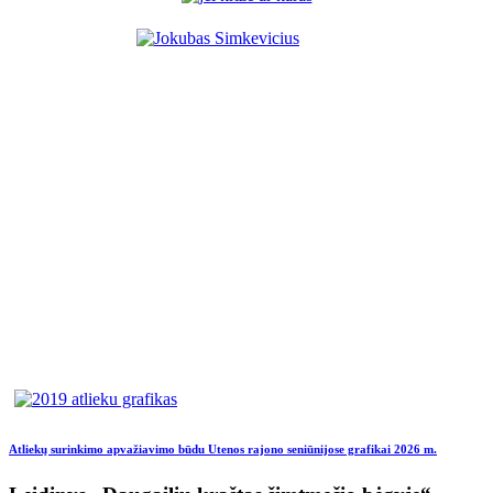
Atliekų surinkimo apvažiavimo būdu Utenos rajono seniūnijose grafikai 2026 m.