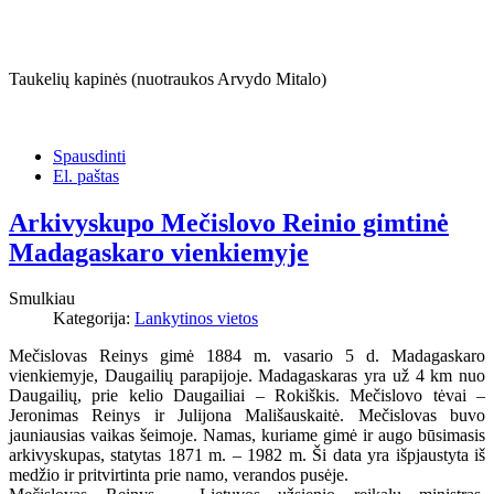
Taukelių kapinės (nuotraukos Arvydo Mitalo)
Spausdinti
El. paštas
Arkivyskupo Mečislovo Reinio gimtinė
Madagaskaro vienkiemyje
Smulkiau
Kategorija:
Lankytinos vietos
Mečislovas Reinys gimė 1884 m. vasario 5 d. Madagaskaro
vienkiemyje, Daugailių parapijoje. Madagaskaras yra už 4 km nuo
Daugailių, prie kelio Daugailiai – Rokiškis. Mečislovo tėvai –
Jeronimas Reinys ir Julijona Mališauskaitė. Mečislovas buvo
jauniausias vaikas šeimoje. Namas, kuriame gimė ir augo būsimasis
arkivyskupas, statytas 1871 m. – 1982 m. Ši data yra išpjaustyta iš
medžio ir pritvirtinta prie namo, verandos pusėje.