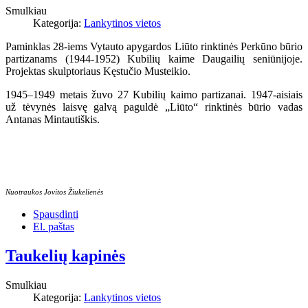
Smulkiau
Kategorija:
Lankytinos vietos
Paminklas 28-iems Vytauto apygardos Liūto rinktinės Perkūno būrio
partizanams (1944-1952) Kubilių kaime Daugailių seniūnijoje.
Projektas skulptoriaus Kęstučio Musteikio.
1945–1949 metais žuvo 27 Kubilių kaimo partizanai. 1947-aisiais
už tėvynės laisvę galvą paguldė „Liūto“ rinktinės būrio vadas
Antanas Mintautiškis.
Nuotraukos Jovitos Žiukelienės
Spausdinti
El. paštas
Taukelių kapinės
Smulkiau
Kategorija:
Lankytinos vietos