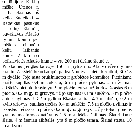
seniūnijoje Ruklių
miške, Utenos r.
Pasiekiamas iš
kelio Sudeikiai –
Radeikiai pasukus
į kairę šiaurėn,
pavažiavus Alaušo
rytiniu krantu per
miškus einančiu
keliu laikantis
kairės 2 km iki
poilsiavietės Alaušo krante – yra 200 m į dešinę šiaurėje.
Piliakalnis įrengtas kalvoje, 150 m į rytus nuo Alaušo ežero rytinio
kranto. Aikštelė keturkampė, pailga šiaurės – pietų kryptimi, 30x18
m dydžio. Joje rasta brūkšniuotos ir grublėtos keramikos. Pietiniame
krašte supiltas 0,4 m aukščio, 6 m pločio pylimas. 2 m žemiau
aikštelės pietinio krašto yra 9 m pločio terasa, už kurios iškastas 6 m
pločio, 0,2 m gylio griovys, už jo supiltas 0,3 m aukščio, 5 m pločio
antras pylimas. Už šio pylimo iškastas antras 4,5 m pločio, 0,2 m
gylio griovys, supiltas trečias 0,4 m aukščio, 7,5 m pločio pylimas ir
iškastas trečias 6 m pločio, 0,2 m gylio griovys. Už jo toliau į pietus
yra pylimo formos natūralus 1,5 m aukščio iškilimas. Šiauriniame
šlaite, 4 m žemiau aikštelės, yra 9 m pločio terasa. Šlaitai statūs, 10
m aukščio.