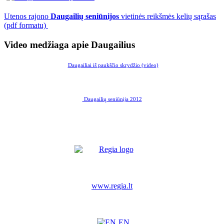
Utenos rajono
Daugailių seniūnijos
vietinės reikšmės kelių sąrašas
(pdf formatu)
Video medžiaga apie Daugailius
Daugailiai iš paukščio skrydžio (video)
Daugailių seniūnija 2012
www.regia.lt
EN