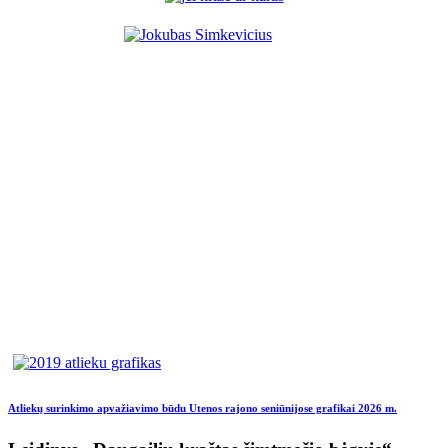
Atliekų surinkimo apvažiavimo būdu Utenos rajono seniūnijose grafikai 2026 m.