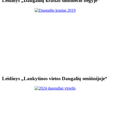
Leidinys „Daugailių kraštas šimtmečio bėgyje“
Leidinys „Lankytinos vietos Daugalių seniūnijoje“