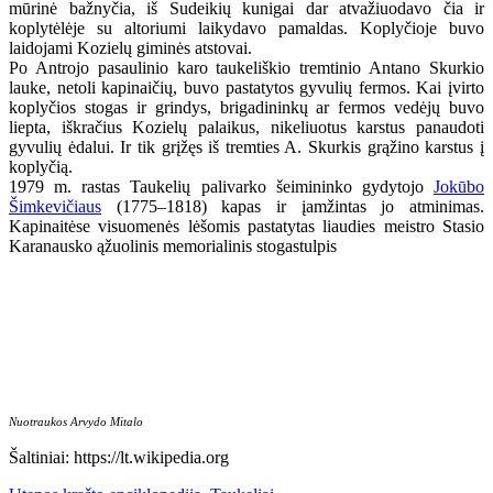
mūrinė bažnyčia, iš Sudeikių kunigai dar atvažiuodavo čia ir
koplytėlėje su altoriumi laikydavo pamaldas. Koplyčioje buvo
laidojami Kozielų giminės atstovai.
Po Antrojo pasaulinio karo taukeliškio tremtinio Antano Skurkio
lauke, netoli kapinaičių, buvo pastatytos gyvulių fermos. Kai įvirto
koplyčios stogas ir grindys, brigadininkų ar fermos vedėjų buvo
liepta, iškračius Kozielų palaikus, nikeliuotus karstus panaudoti
gyvulių ėdalui. Ir tik grįžęs iš tremties A. Skurkis grąžino karstus į
koplyčią.
1979 m. rastas Taukelių palivarko šeimininko gydytojo
Jokūbo
Šimkevičiaus
(1775–1818) kapas ir įamžintas jo atminimas.
Kapinaitėse visuomenės lėšomis pastatytas liaudies meistro Stasio
Karanausko ąžuolinis memorialinis stogastulpis
Nuotraukos Arvydo Mitalo
Šaltiniai:
https://lt.wikipedia.org