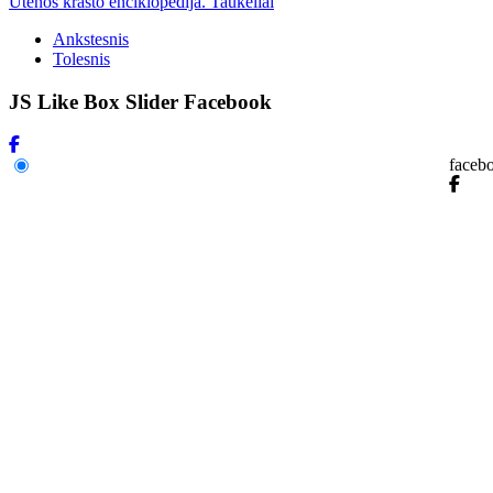
Utenos krašto enciklopedija. Taukeliai
Ankstesnis
Tolesnis
JS Like Box Slider Facebook
faceb