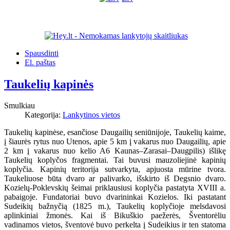
Spausdinti
El. paštas
Taukelių kapinės
Smulkiau
Kategorija:
Lankytinos vietos
Taukelių kapinėse, esančiose Daugailių seniūnijoje, Taukelių kaime,
į šiaurės rytus nuo Utenos, apie 5 km į vakarus nuo Daugailių, apie
2 km į vakarus nuo kelio A6 Kaunas–Zarasai–Daugpilis) išlikę
Taukelių koplyčos fragmentai. Tai buvusi mauzoliejinė kapinių
koplyčia. Kapinių teritorija sutvarkyta, apjuosta mūrine tvora.
Taukeliuose būta dvaro ar palivarko, išskirto iš Degsnio dvaro.
Kozielų-Poklevskių šeimai priklausiusi koplyčia pastatyta XVIII a.
pabaigoje. Fundatoriai buvo dvarininkai Kozielos. Iki pastatant
Sudeikių bažnyčią (1825 m.), Taukelių koplyčioje melsdavosi
aplinkiniai žmonės. Kai iš Bikuškio paežerės, Šventorėliu
vadinamos vietos, šventovė buvo perkelta į Sudeikius ir ten statoma