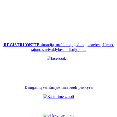
REGISTRUOKITE
situaciją, problemą, gedimą pastebėtą Utenos
rajono savivaldybės teritorijoje →
Daugailių seniūnijos facebook paskyra