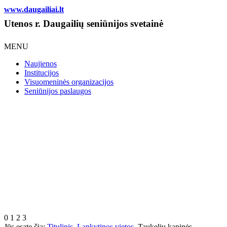
www.daugailiai.lt
Utenos r. Daugailių seniūnijos svetainė
MENU
Naujienos
Institucijos
Visuomeninės organizacijos
Seniūnijos paslaugos
0
1
2
3
Jūs esate čia:
Titulinis
Lankytinos vietos
Taukelių kapinės