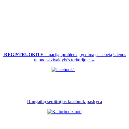
REGISTRUOKITE
situaciją, problemą, gedimą pastebėtą Utenos
rajono savivaldybės teritorijoje →
Daugailių seniūnijos facebook paskyra