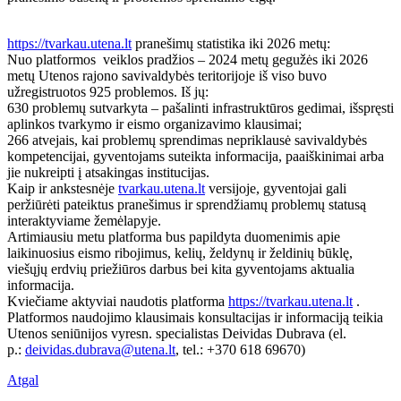
https://tvarkau.utena.lt
pranešimų statistika iki 2026 metų:
Nuo platformos veiklos pradžios – 2024 metų gegužės iki 2026
metų Utenos rajono savivaldybės teritorijoje iš viso buvo
užregistruotos 925 problemos. Iš jų:
630 problemų sutvarkyta – pašalinti infrastruktūros gedimai, išspręsti
aplinkos tvarkymo ir eismo organizavimo klausimai;
266 atvejais, kai problemų sprendimas nepriklausė savivaldybės
kompetencijai, gyventojams suteikta informacija, paaiškinimai arba
jie nukreipti į atsakingas institucijas.
Kaip ir ankstesnėje
tvarkau.utena.lt
versijoje, gyventojai gali
peržiūrėti pateiktus pranešimus ir sprendžiamų problemų statusą
interaktyviame žemėlapyje.
Artimiausiu metu platforma bus papildyta duomenimis apie
laikinuosius eismo ribojimus, kelių, želdynų ir želdinių būklę,
viešųjų erdvių priežiūros darbus bei kita gyventojams aktualia
informacija.
Kviečiame aktyviai naudotis platforma
https://tvarkau.utena.lt
.
Platformos naudojimo klausimais konsultacijas ir informaciją teikia
Utenos seniūnijos vyresn. specialistas Deividas Dubrava (el.
p.:
deividas.dubrava@utena.lt
, tel.: +370 618 69670)
Atgal