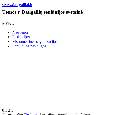
www.daugailiai.lt
Utenos r. Daugailių seniūnijos svetainė
MENU
Naujienos
Institucijos
Visuomeninės organizacijos
Seniūnijos paslaugos
0
1
2
3
Jūs esate čia:
Titulinis
Atnaujinta pranešimų platforma