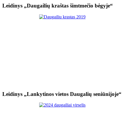
Leidinys „Daugailių kraštas šimtmečio bėgyje“
Leidinys „Lankytinos vietos Daugalių seniūnijoje“