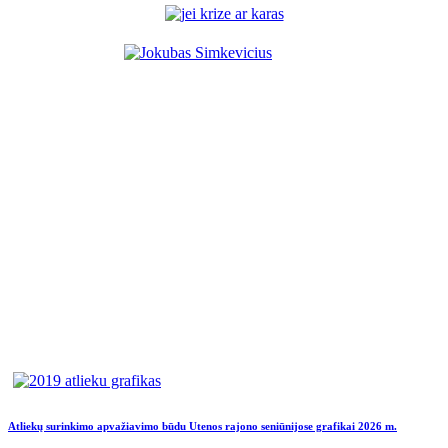
Atliekų surinkimo apvažiavimo būdu Utenos rajono seniūnijose grafikai 2026 m.