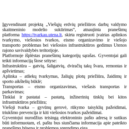
Įgyvendinant projektą „Viešųjų erdvių priežiūros darbų valdymo
skaitmeninio modelio sukūrimas“, atnaujinta pranešimų
platforma
https://tvarkau.utena.lt
, skirta registruoti įvairias aplinkos
tvarkymo, viešosios tvarkos, eismo organizavimo ir viešojo
transporto problemas bei viešosios infrastruktūros gedimus Utenos
rajono savivaldybės teritorijoje.
Platformoje išplėstas pranešimų kategorijų sąrašas. Gyventojai gali
teikti informaciją šiose srityse:
Infrastruktūra – gatvių, šaligatvių, dviračių takų švara, remontas ir
apšvietimas;
Aplinka – atliekų tvarkymas, žaliųjų plotų priežiūra, žaidimų ir
sporto aikštelių būklė;
Transportas – eismo organizavimas, viešasis transportas ir
parkavimas;
Tinklai ir pastatai – pastatų, inžinerinių tinklų bei kitos
infrastruktūros priežiūra;
Viešoji tvarka – gyvūnų gerovė, rūkymo taisyklių pažeidimai,
triukšmo prevencija ir kiti viešosios tvarkos pažeidimai.
Gyventojui nurodžius teisingą elektroninio pašto adresą ir sutikus
būti informuotam, el. paštu bus siunčiama informacija apie pateikto
pranešimo būseną ir problemos sprendimo eigą.