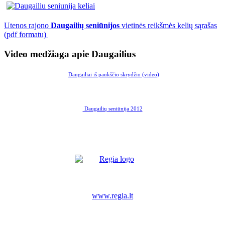
Utenos rajono
Daugailių seniūnijos
vietinės reikšmės kelių sąrašas
(pdf formatu)
Video medžiaga apie Daugailius
Daugailiai iš paukščio skrydžio (video)
Daugailių seniūnija 2012
www.regia.lt