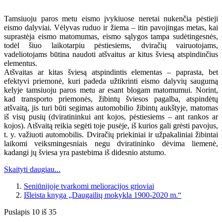
Tamsiuoju paros metu eismo įvykiuose neretai nukenčia pėstieji
eismo dalyviai. Vėlyvas ruduo ir žiema – itin pavojingas metas, kai
suprastėja eismo matomumas, eismo sąlygos tampa sudėtingesnės,
todėl šiuo laikotarpiu pėstiesiems, dviračių vairuotojams,
vadeliotojams būtina naudoti atšvaitus ar kitus šviesą atspindinčius
elementus.
Atšvaitas ar kitas šviesą atspindintis elementas – paprasta, bet
efektyvi priemonė, kuri padeda užtikrinti eismo dalyvių saugumą
kelyje tamsiuoju paros metu ar esant blogam matomumui. Norint,
kad transporto priemonės, žibintų šviesos pagalba, atspindėtų
atšvaitą, jis turi būti segimas automobilio žibintų aukštyje, matomas
iš visų pusių (dviratininkui ant kojos, pėstiesiems – ant rankos ar
kojos). Atšvaitą reikia segėti toje pusėje, iš kurios gali grėsti pavojus,
t. y. važiuoti automobilis. Dviračių priekiniai ir užpakaliniai žibintai
laikomi veiksmingesniais negu dviratininko dėvima liemenė,
kadangi jų šviesa yra pastebima iš didesnio atstumo.
Skaityti daugiau...
Seniūnijoje tvarkomi melioracijos grioviai
Išleista knyga „Daugailių mokykla 1900-2020 m.“
Puslapis 10 iš 35