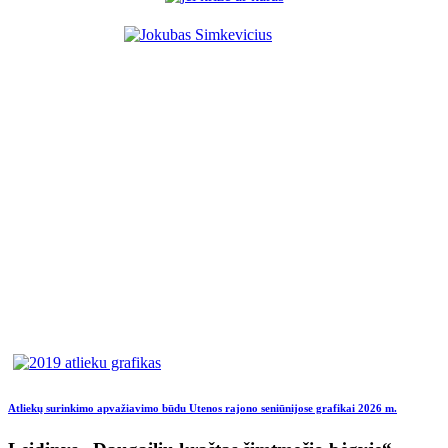
Atliekų surinkimo apvažiavimo būdu Utenos rajono seniūnijose grafikai 2026 m.