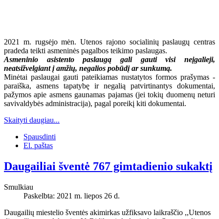
2021 m. rugsėjo mėn. Utenos rajono socialinių paslaugų centras
pradeda teikti asmeninės pagalbos teikimo paslaugas.
Asmeninio asistento paslaugą gali gauti visi neįgalieji,
neatsižvelgiant į amžių, negalios pobūdį ar sunkumą.
Minėtai paslaugai gauti pateikiamas nustatytos formos prašymas -
paraiška, asmens tapatybę ir negalią patvirtinantys dokumentai,
pažymos apie asmens gaunamas pajamas (jei tokių duomenų neturi
savivaldybės administracija), pagal poreikį kiti dokumentai.
Skaityti daugiau...
Spausdinti
El. paštas
Daugailiai šventė 767 gimtadienio sukaktį
Smulkiau
Paskelbta: 2021 m. liepos 26 d.
Daugailių miestelio šventės akimirkas užfiksavo laikraščio ,,Utenos