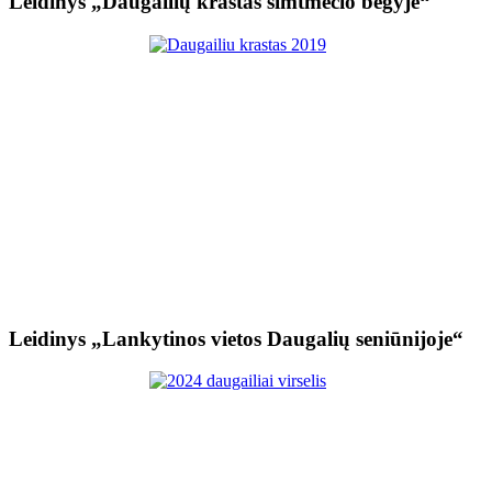
Leidinys „Daugailių kraštas šimtmečio bėgyje“
Leidinys „Lankytinos vietos Daugalių seniūnijoje“