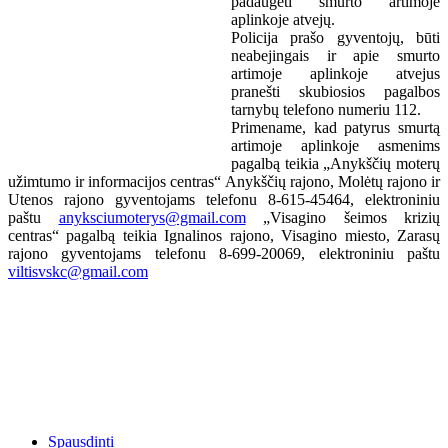
padaugėti smurto artimoje
aplinkoje atvejų.
Policija prašo gyventojų, būti
neabejingais ir apie smurto
artimoje aplinkoje atvejus
pranešti skubiosios pagalbos
tarnybų telefono numeriu 112.
Primename, kad patyrus smurtą
artimoje aplinkoje asmenims
pagalbą teikia „Anykščių moterų
užimtumo ir informacijos centras“ Anykščių rajono, Molėtų rajono ir
Utenos rajono gyventojams telefonu 8-615-45464, elektroniniu
paštu
anyksciumoterys@gmail.com
„Visagino šeimos krizių
centras“ pagalbą teikia Ignalinos rajono, Visagino miesto, Zarasų
rajono gyventojams telefonu 8-699-20069, elektroniniu paštu
viltisvskc@gmail.com
Spausdinti