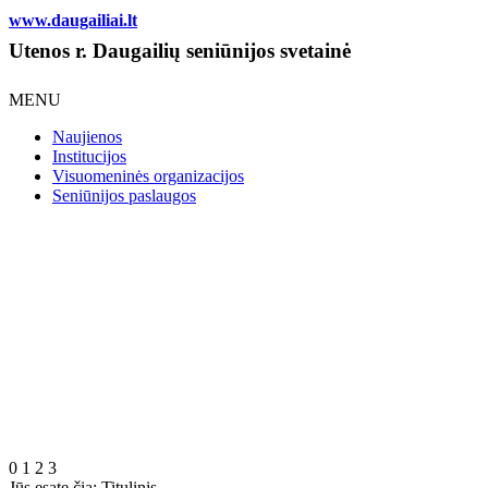
www.daugailiai.lt
Utenos r. Daugailių seniūnijos svetainė
MENU
Naujienos
Institucijos
Visuomeninės organizacijos
Seniūnijos paslaugos
0
1
2
3
Jūs esate čia:
Titulinis