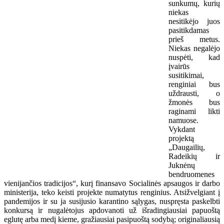
sunkumų, kurių
niekas
nesitikėjo juos
pasitikdamas
prieš metus.
Niekas negalėjo
nuspėti, kad
įvairūs
susitikimai,
renginiai bus
uždrausti, o
žmonės bus
raginami likti
namuose.
Vykdant
projektą
„Daugailių,
Radeikių ir
Juknėnų
bendruomenes
vienijančios tradicijos“, kurį finansavo Socialinės apsaugos ir darbo
ministerija, teko keisti projekte numatytus renginius. Atsižvelgiant į
pandemijos ir su ja susijusio karantino sąlygas, nuspręsta paskelbti
konkursą ir nugalėtojus apdovanoti už išradingiausiai papuoštą
eglutę arba medį kieme, gražiausiai pasipuoštą sodybą; originaliausią