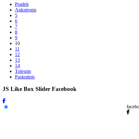
Pradėti
Ankstesnis
5
6
7
8
9
10
11
12
13
14
Tolesnis
Paskutinis
JS Like Box Slider Facebook
faceb