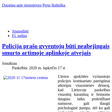
Daugiau apie monsinjorą Pertą Baltušką
Spausdinti
El. paštas
Policija prašo gyventojų būti neabejingais
smurto artimoje aplinkoje atvejais
Smulkiau
Paskelbta: 2020 m. lapkričio 17 d.
Utenos apskrities vyriausiojo
policijos komisariato pareigūnai
atkreipia visuomenės dėmesį,
kad Lietuvoje paskelbus
visuotinį karantiną ir šeimoms
daugiau laiko praleidžiant
namuose, gali išaugti
psichologinė įtampa, dėl ko gali