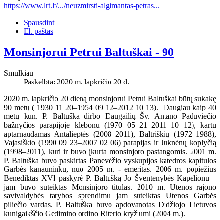
https://www.lrt.lt/.../neuzmirsti-algimantas-petras...
Spausdinti
El. paštas
Monsinjorui Petrui Baltuškai - 90
Smulkiau
Paskelbta: 2020 m. lapkričio 20 d.
2020 m. lapkričio 20 dieną monsinjorui Petrui Baltuškai būtų sukakę
90 metų ( 1930 11 20–1954 09 12–2012 10 13). Daugiau kaip 40
metų kun. P. Baltuška dirbo Daugailių Šv. Antano Paduviečio
bažnyčios parapijoje klebonu (1970 05 21–2011 10 12), kartu
aptarnaudamas Antalieptės (2008–2011), Baltriškių (1972–1988),
Vajasiškio (1990 09 23–2007 02 06) parapijas ir Juknėnų koplyčią
(1998–2011), kuri ir buvo įkurta monsinjoro pastangomis. 2001 m.
P. Baltuška buvo paskirtas Panevėžio vyskupijos katedros kapitulos
Garbės kanauninku, nuo 2005 m. - emeritas. 2006 m. popiežius
Benediktas XVI paskyrė P. Baltušką Jo Šventenybės Kapelionu –
jam buvo suteiktas Monsinjoro titulas. 2010 m. Utenos rajono
savivaldybės tarybos sprendimu jam suteiktas Utenos Garbės
piliečio vardas. P. Baltuška buvo apdovanotas Didžiojo Lietuvos
kunigaikščio Gedimino ordino Riterio kryžiumi (2004 m.).