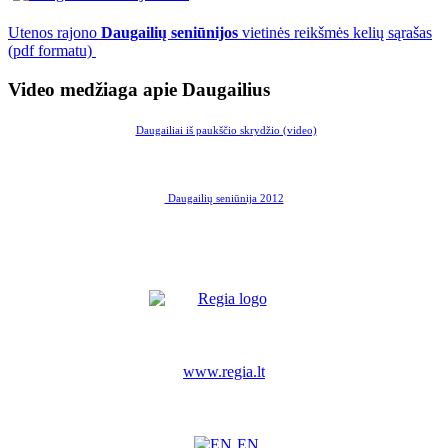
Utenos rajono
Daugailių seniūnijos
vietinės reikšmės kelių sąrašas
(pdf formatu)
Video medžiaga apie Daugailius
Daugailiai iš paukščio skrydžio (video)
Daugailių seniūnija 2012
www.regia.lt
EN