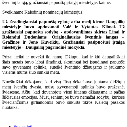
šventinį langą; gražiausiai papuoštą įstaigą miestelyje, kaime.
Sveikiname Kalėdinių nominacijų laimėtojus!
Už išradingiausiai papuoštą eglutę arba medį kieme
Daugailių
miestelyje buvo apdovanoti
Valė ir Vytautas Klimai. Už
gražiausiai papuoštą sodybą - apdovanijimas skirtas Linai ir
Rolandui Dudoniams. Originaliausias šventinis langas -
Gražinos ir Jono Kuveikių. Gražiausiai pasipuošusi įstaiga
miestelyje – Daugailių pagrindinė mokykla.
Prizai įteikti ir nuvežti iki namų. Džiugu, kad ir kiti daugailiškiai
šiais metais buvo labai išradingi, skoningai bei įspūdingai papuošė
savo gyvenamą aplinką, suteikė šventinio džiaugsmo ir jaukumo
visiems mums šiuo sunkiu metu.
Nuoširdžiai dėkojame, kad visų Jūsų dėka buvo juntama didžiųjų
metų švenčių dvasia, mūsų gyvenamoji aplinka buvo gražesnė,
šviesesnė. Ačiū, kad dovanojote vieni kitiems džiaugsmą ir pačias
šilčiausias emocijas. Mūsų seniūnijoe buvo nemažai sodybų, kuriose
šviečiančiomis girliandomis buvo sukurta tikros Kalėdų pasakos
nuotaika.
Spausdinti