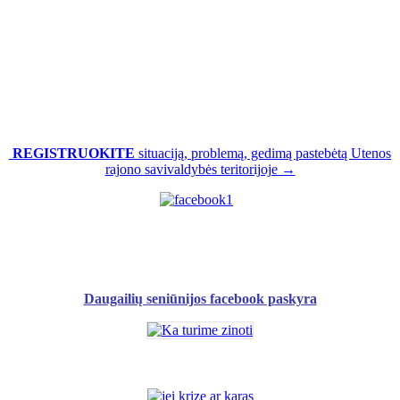
REGISTRUOKITE
situaciją, problemą, gedimą pastebėtą Utenos
rajono savivaldybės teritorijoje →
Daugailių seniūnijos facebook paskyra