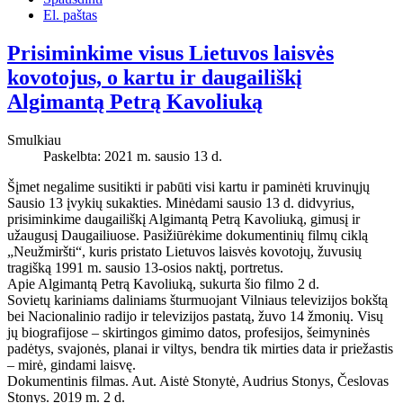
El. paštas
Prisiminkime visus Lietuvos laisvės
kovotojus, o kartu ir daugailiškį
Algimantą Petrą Kavoliuką
Smulkiau
Paskelbta: 2021 m. sausio 13 d.
Šįmet negalime susitikti ir pabūti visi kartu ir paminėti kruvinųjų
Sausio 13 įvykių sukakties. Minėdami sausio 13 d. didvyrius,
prisiminkime daugailiškį Algimantą Petrą Kavoliuką, gimusį ir
užaugusį Daugailiuose. Pasižiūrėkime dokumentinių filmų ciklą
„Neužmiršti“, kuris pristato Lietuvos laisvės kovotojų, žuvusių
tragišką 1991 m. sausio 13-osios naktį, portretus.
Apie Algimantą Petrą Kavoliuką, sukurta šio filmo 2 d.
Sovietų kariniams daliniams šturmuojant Vilniaus televizijos bokštą
bei Nacionalinio radijo ir televizijos pastatą, žuvo 14 žmonių. Visų
jų biografijose – skirtingos gimimo datos, profesijos, šeimyninės
padėtys, svajonės, planai ir viltys, bendra tik mirties data ir priežastis
– mirė, gindami laisvę.
Dokumentinis filmas. Aut. Aistė Stonytė, Audrius Stonys, Česlovas
Stonys. 2019 m. 2 d.