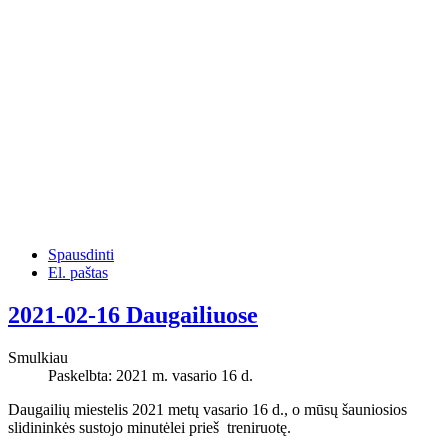
Spausdinti
El. paštas
2021-02-16 Daugailiuose
Smulkiau
Paskelbta: 2021 m. vasario 16 d.
Daugailių miestelis 2021 metų vasario 16 d., o mūsų šauniosios
slidininkės sustojo minutėlei prieš treniruotę.