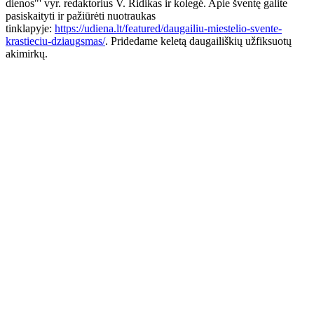
dienos"' vyr. redaktorius V. Ridikas ir kolegė. Apie šventę galite
pasiskaityti ir pažiūrėti nuotraukas
tinklapyje:
https://udiena.lt/featured/daugailiu-miestelio-svente-
krastieciu-dziaugsmas/
. Pridedame keletą daugailiškių užfiksuotų
akimirkų.