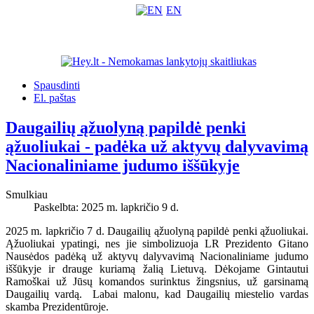
EN
Spausdinti
El. paštas
Daugailių ąžuolyną papildė penki
ąžuoliukai - padėka už aktyvų dalyvavimą
Nacionaliniame judumo iššūkyje
Smulkiau
Paskelbta: 2025 m. lapkričio 9 d.
2025 m. lapkričio 7 d. Daugailių ąžuolyną papildė penki ąžuoliukai.
Ąžuoliukai ypatingi, nes jie simbolizuoja LR Prezidento Gitano
Nausėdos padėką už aktyvų dalyvavimą Nacionaliniame judumo
iššūkyje ir drauge kuriamą žalią Lietuvą. Dėkojame Gintautui
Ramoškai už Jūsų komandos surinktus žingsnius, už garsinamą
Daugailių vardą. Labai malonu, kad Daugailių miestelio vardas
skamba Prezidentūroje.