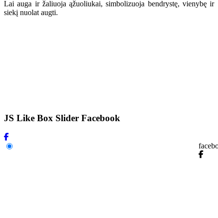
Lai auga ir žaliuoja ąžuoliukai, simbolizuoja bendrystę, vienybę ir
siekį nuolat augti.
JS Like Box Slider Facebook
faceb