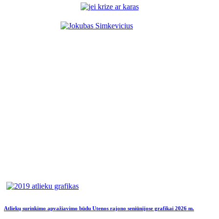
Atliekų surinkimo apvažiavimo būdu Utenos rajono seniūnijose grafikai 2026 m.