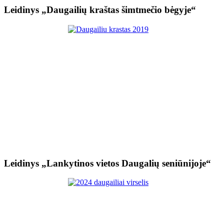
Leidinys „Daugailių kraštas šimtmečio bėgyje“
Leidinys „Lankytinos vietos Daugalių seniūnijoje“