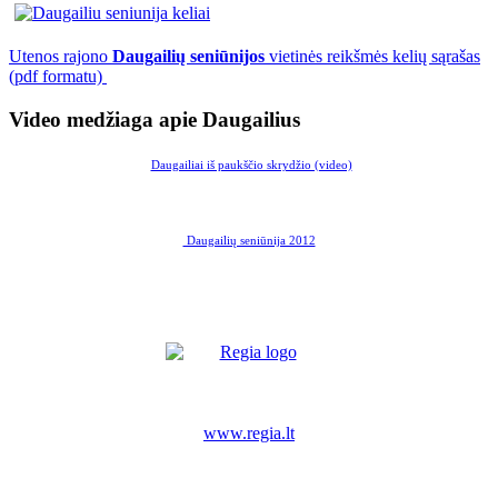
Utenos rajono
Daugailių seniūnijos
vietinės reikšmės kelių sąrašas
(pdf formatu)
Video medžiaga apie Daugailius
Daugailiai iš paukščio skrydžio (video)
Daugailių seniūnija 2012
www.regia.lt