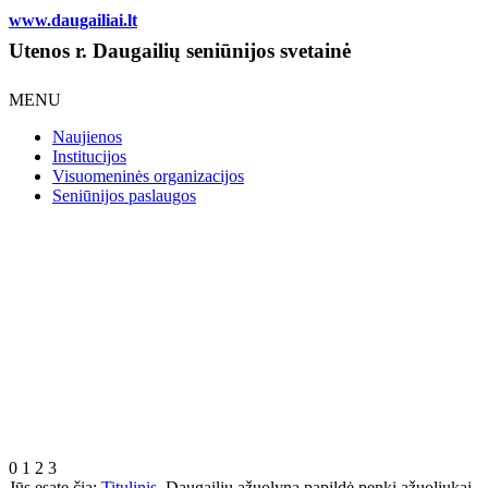
www.daugailiai.lt
Utenos r. Daugailių seniūnijos svetainė
MENU
Naujienos
Institucijos
Visuomeninės organizacijos
Seniūnijos paslaugos
0
1
2
3
Jūs esate čia:
Titulinis
Daugailių ąžuolyną papildė penki ąžuoliukai