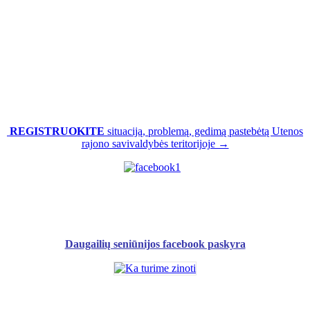
REGISTRUOKITE
situaciją, problemą, gedimą pastebėtą Utenos
rajono savivaldybės teritorijoje →
Daugailių seniūnijos facebook paskyra