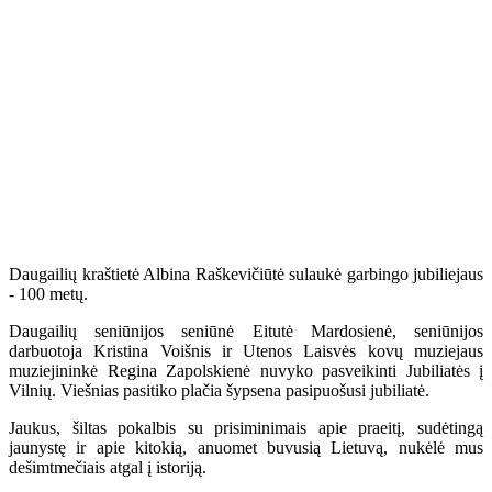
Daugailių kraštietė Albina Raškevičiūtė sulaukė garbingo jubiliejaus
- 100 metų.
Daugailių seniūnijos seniūnė Eitutė Mardosienė, seniūnijos
darbuotoja Kristina Voišnis ir Utenos Laisvės kovų muziejaus
muziejininkė Regina Zapolskienė nuvyko pasveikinti Jubiliatės į
Vilnių. Viešnias pasitiko plačia šypsena pasipuošusi jubiliatė.
Jaukus, šiltas pokalbis su prisiminimais apie praeitį, sudėtingą
jaunystę ir apie kitokią, anuomet buvusią Lietuvą, nukėlė mus
dešimtmečiais atgal į istoriją.