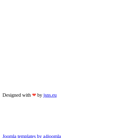
Designed with
❤
by
jsns.eu
Joomla templates by a4joomla