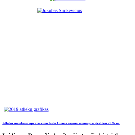
Atliekų surinkimo apvažiavimo būdu Utenos rajono seniūnijose grafikai 2026 m.