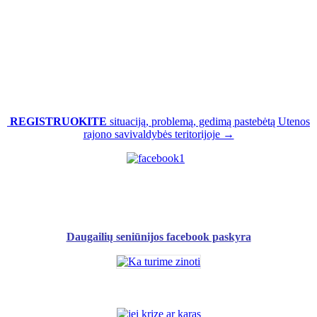
REGISTRUOKITE
situaciją, problemą, gedimą pastebėtą Utenos
rajono savivaldybės teritorijoje →
Daugailių seniūnijos facebook paskyra