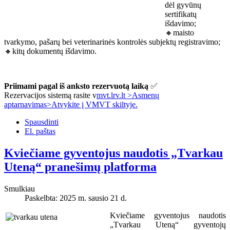
dėl gyvūnų
sertifikatų
išdavimo;
🔸maisto
tvarkymo, pašarų bei veterinarinės kontrolės subjektų registravimo;
🔸kitų dokumentų išdavimo.
Priimami pagal iš anksto rezervuotą laiką
✅
Rezervacijos sistemą rasite v
mvt.lrv.lt >Asmenų
aptarnavimas>Atvykite į VMVT skiltyje.
Spausdinti
El. paštas
Kviečiame gyventojus naudotis „Tvarkau
Uteną“ pranešimų platforma
Smulkiau
Paskelbta: 2025 m. sausio 21 d.
Kviečiame gyventojus naudotis
„Tvarkau Uteną“ gyventojų