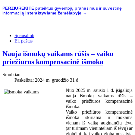
PERŽIŪRĖKITE
pateiktus gyventojų pranešimus ir suvestinę
informaciją
interaktyviame žemėlapyje →
Spausdinti
El. paštas
Nauja išmokų vaikams rūšis – vaiko
priežiūros kompensacinė išmoka
Smulkiau
Paskelbta: 2024 m. gruodžio 31 d.
Nuo 2025 m. sausio 1 d. įsigalioja
nauja išmokų vaikams rūšis –
vaiko priežiūros kompensacinė
išmoka.
Vaiko priežiūros kompensacinė
išmoka skiriama ir mokama
vienam iš vaiką auginančių tėvų
(ar turimam vieninteliam iš tėvų) ar
globėjui, kai vaiko globa nustatyta