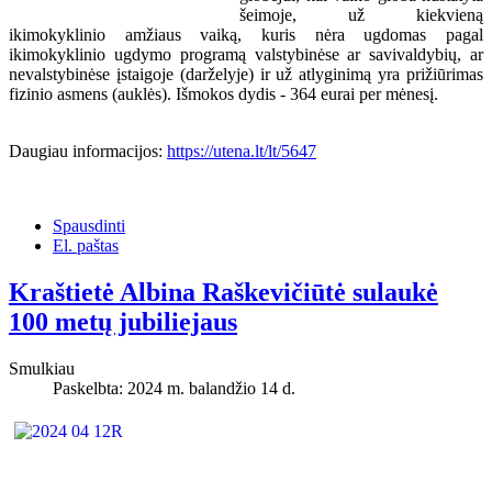
šeimoje, už kiekvieną
ikimokyklinio amžiaus vaiką, kuris nėra ugdomas pagal
ikimokyklinio ugdymo programą valstybinėse ar savivaldybių, ar
nevalstybinėse įstaigoje (darželyje) ir už atlyginimą yra prižiūrimas
fizinio asmens (auklės). Išmokos dydis - 364 eurai per mėnesį.
Daugiau informacijos:
https://utena.lt/lt/5647
Spausdinti
El. paštas
Kraštietė Albina Raškevičiūtė sulaukė
100 metų jubiliejaus
Smulkiau
Paskelbta: 2024 m. balandžio 14 d.