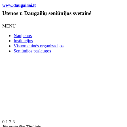
www.daugailiai.lt
Utenos r. Daugailių seniūnijos svetainė
MENU
Naujienos
Institucijos
Visuomeninės organizacijos
Seniūnijos paslaugos
0
1
2
3
Jūs esate čia:
Titulinis