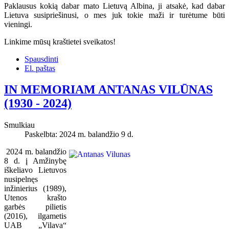
Paklausus kokią dabar mato Lietuvą Albina, ji atsakė, kad dabar
Lietuva susipriešinusi, o mes juk tokie maži ir turėtume būti
vieningi.
Linkime mūsų kraštietei sveikatos!
Spausdinti
El. paštas
IN MEMORIAM ANTANAS VILŪNAS
(1930 - 2024)
Smulkiau
Paskelbta: 2024 m. balandžio 9 d.
2024 m. balandžio
8 d. į Amžinybę
iškeliavo Lietuvos
nusipelnęs
inžinierius (1989),
Utenos krašto
garbės pilietis
(2016), ilgametis
UAB „Vilava“