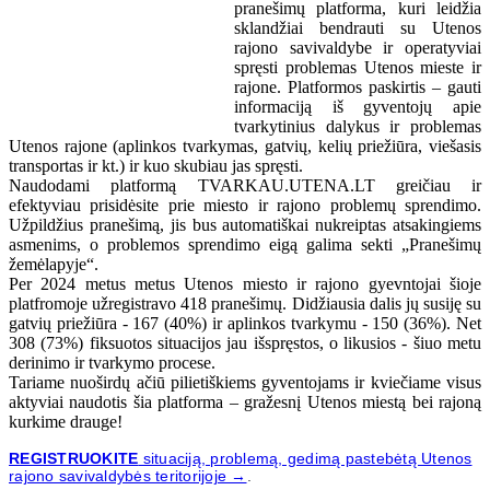
pranešimų platforma, kuri leidžia
sklandžiai bendrauti su Utenos
rajono savivaldybe ir operatyviai
spręsti problemas Utenos mieste ir
rajone. Platformos paskirtis – gauti
informaciją iš gyventojų apie
tvarkytinius dalykus ir problemas
Utenos rajone (aplinkos tvarkymas, gatvių, kelių priežiūra, viešasis
transportas ir kt.) ir kuo skubiau jas spręsti.
Naudodami platformą TVARKAU.UTENA.LT greičiau ir
efektyviau prisidėsite prie miesto ir rajono problemų sprendimo.
Užpildžius pranešimą, jis bus automatiškai nukreiptas atsakingiems
asmenims, o problemos sprendimo eigą galima sekti „Pranešimų
žemėlapyje“.
Per 2024 metus metus Utenos miesto ir rajono gyevntojai šioje
platfromoje užregistravo 418 pranešimų. Didžiausia dalis jų susiję su
gatvių priežiūra - 167 (40%) ir aplinkos tvarkymu - 150 (36%). Net
308 (73%) fiksuotos situacijos jau išspręstos, o likusios - šiuo metu
derinimo ir tvarkymo procese.
Tariame nuoširdų ačiū pilietiškiems gyventojams ir kviečiame visus
aktyviai naudotis šia platforma – gražesnį Utenos miestą bei rajoną
kurkime drauge!
REGISTRUOKITE
situaciją, problemą, gedimą pastebėtą Utenos
rajono savivaldybės teritorijoje →
.