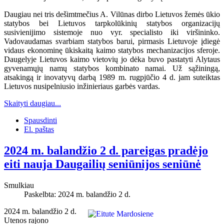
Daugiau nei tris dešimtmečius A. Vilūnas dirbo Lietuvos žemės ūkio
statybos bei Lietuvos tarpkolūkinių statybos organizacijų
susivienijimo sistemoje nuo vyr. specialisto iki viršininko.
Vadovaudamas svarbiam statybos barui, pirmasis Lietuvoje įdiegė
vidaus ekonominę ūkiskaitą kaimo statybos mechanizacijos sferoje.
Daugelyje Lietuvos kaimo vietovių jo dėka buvo pastatyti Alytaus
gyvenamųjų namų statybos kombinato namai. Už sąžiningą,
atsakingą ir inovatyvų darbą 1989 m. rugpjūčio 4 d. jam suteiktas
Lietuvos nusipelniusio inžinieriaus garbės vardas.
Skaityti daugiau...
Spausdinti
El. paštas
2024 m. balandžio 2 d. pareigas pradėjo
eiti nauja Daugailių seniūnijos seniūnė
Smulkiau
Paskelbta: 2024 m. balandžio 2 d.
2024 m. balandžio 2 d.
Utenos rajono