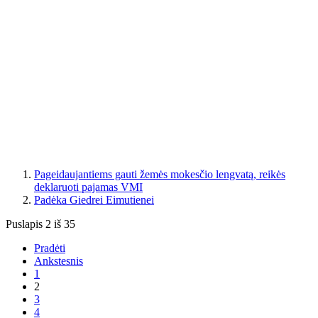
Pageidaujantiems gauti žemės mokesčio lengvatą, reikės
deklaruoti pajamas VMI
Padėka Giedrei Eimutienei
Puslapis 2 iš 35
Pradėti
Ankstesnis
1
2
3
4