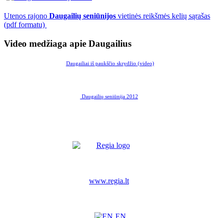
Utenos rajono
Daugailių seniūnijos
vietinės reikšmės kelių sąrašas
(pdf formatu)
Video medžiaga apie Daugailius
Daugailiai iš paukščio skrydžio (video)
Daugailių seniūnija 2012
www.regia.lt
EN