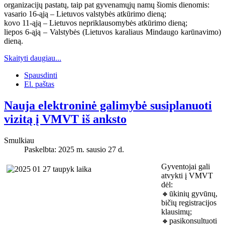
organizacijų pastatų, taip pat gyvenamųjų namų šiomis dienomis:
vasario 16-ąją – Lietuvos valstybės atkūrimo dieną;
kovo 11-ąją – Lietuvos nepriklausomybės atkūrimo dieną;
liepos 6-ąją – Valstybės (Lietuvos karaliaus Mindaugo karūnavimo)
dieną.
Skaityti daugiau...
Spausdinti
El. paštas
Nauja elektroninė galimybė susiplanuoti
vizitą į VMVT iš anksto
Smulkiau
Paskelbta: 2025 m. sausio 27 d.
Gyventojai gali
atvykti į VMVT
dėl:
🔸ūkinių gyvūnų,
bičių registracijos
klausimų;
🔸pasikonsultuoti