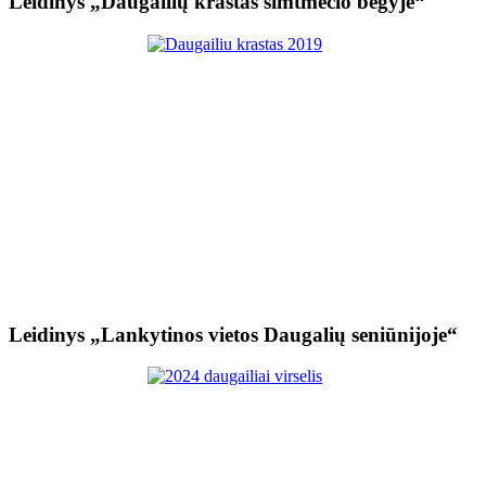
Leidinys „Daugailių kraštas šimtmečio bėgyje“
Leidinys „Lankytinos vietos Daugalių seniūnijoje“