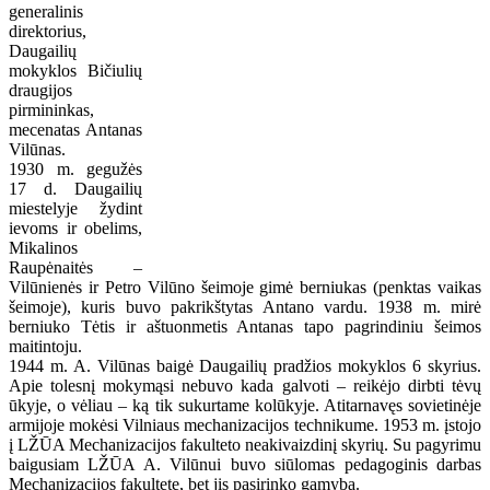
generalinis
direktorius,
Daugailių
mokyklos Bičiulių
draugijos
pirmininkas,
mecenatas Antanas
Vilūnas.
1930 m. gegužės
17 d. Daugailių
miestelyje žydint
ievoms ir obelims,
Mikalinos
Raupėnaitės –
Vilūnienės ir Petro Vilūno šeimoje gimė berniukas (penktas vaikas
šeimoje), kuris buvo pakrikštytas Antano vardu. 1938 m. mirė
berniuko Tėtis ir aštuonmetis Antanas tapo pagrindiniu šeimos
maitintoju.
1944 m. A. Vilūnas baigė Daugailių pradžios mokyklos 6 skyrius.
Apie tolesnį mokymąsi nebuvo kada galvoti – reikėjo dirbti tėvų
ūkyje, o vėliau – ką tik sukurtame kolūkyje. Atitarnavęs sovietinėje
armijoje mokėsi Vilniaus mechanizacijos technikume. 1953 m. įstojo
į LŽŪA Mechanizacijos fakulteto neakivaizdinį skyrių. Su pagyrimu
baigusiam LŽŪA A. Vilūnui buvo siūlomas pedagoginis darbas
Mechanizacijos fakultete, bet jis pasirinko gamybą.