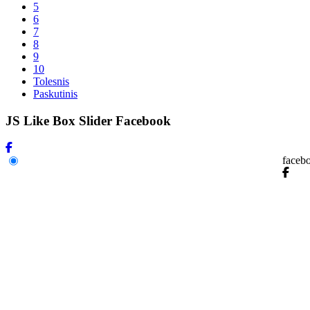
5
6
7
8
9
10
Tolesnis
Paskutinis
JS Like Box Slider Facebook
faceb