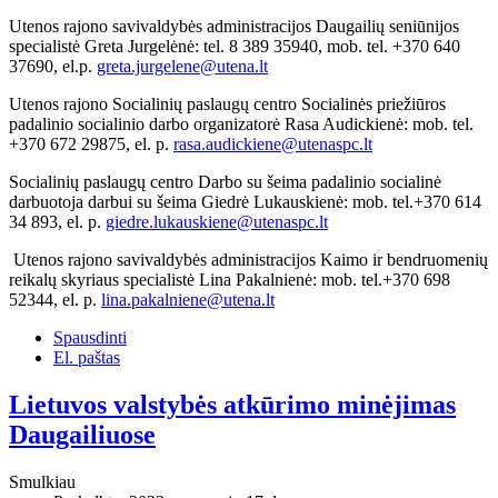
Utenos rajono savivaldybės administracijos Daugailių seniūnijos
specialistė Greta Jurgelėnė: tel. 8 389 35940, mob. tel. +370 640
37690, el.p.
greta.jurgelene@utena.lt
Utenos rajono Socialinių paslaugų centro Socialinės priežiūros
padalinio socialinio darbo organizatorė Rasa Audickienė: mob. tel.
+370 672 29875, el. p.
rasa.audickiene@utenaspc.lt
Socialinių paslaugų centro Darbo su šeima padalinio socialinė
darbuotoja darbui su šeima Giedrė Lukauskienė: mob. tel.+370 614
34 893, el. p.
giedre.lukauskiene@utenaspc.lt
Utenos rajono savivaldybės administracijos Kaimo ir bendruomenių
reikalų skyriaus specialistė Lina Pakalnienė: mob. tel.+370 698
52344, el. p.
lina.pakalniene@utena.lt
Spausdinti
El. paštas
Lietuvos valstybės atkūrimo minėjimas
Daugailiuose
Smulkiau