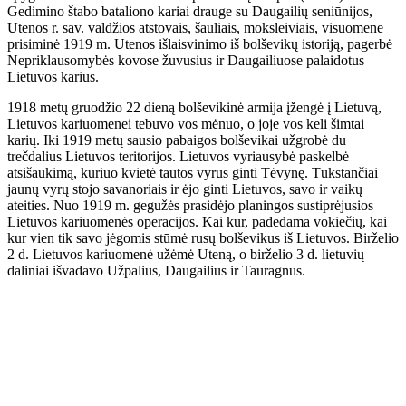
Gedimino štabo bataliono kariai drauge su Daugailių seniūnijos,
Utenos r. sav. valdžios atstovais, šauliais, moksleiviais, visuomene
prisiminė 1919 m. Utenos išlaisvinimo iš bolševikų istoriją, pagerbė
Nepriklausomybės kovose žuvusius ir Daugailiuose palaidotus
Lietuvos karius.
1918 metų gruodžio 22 dieną bolševikinė armija įžengė į Lietuvą,
Lietuvos kariuomenei tebuvo vos mėnuo, o joje vos keli šimtai
karių. Iki 1919 metų sausio pabaigos bolševikai užgrobė du
trečdalius Lietuvos teritorijos. Lietuvos vyriausybė paskelbė
atsišaukimą, kuriuo kvietė tautos vyrus ginti Tėvynę. Tūkstančiai
jaunų vyrų stojo savanoriais ir ėjo ginti Lietuvos, savo ir vaikų
ateities. Nuo 1919 m. gegužės prasidėjo planingos sustiprėjusios
Lietuvos kariuomenės operacijos. Kai kur, padedama vokiečių, kai
kur vien tik savo jėgomis stūmė rusų bolševikus iš Lietuvos. Birželio
2 d. Lietuvos kariuomenė užėmė Uteną, o birželio 3 d. lietuvių
daliniai išvadavo Užpalius, Daugailius ir Tauragnus.