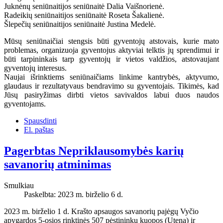
Juknėnų seniūnaitijos seniūnaitė Dalia Vaišnorienė.
Radeikių seniūnaitijos seniūnaitė Roseta Šakalienė.
Šlepečių seniūnaitijos seniūnaitė Justina Medelė.
Mūsų seniūnaičiai stengsis būti gyventojų atstovais, kurie mato
problemas, organizuoja gyventojus aktyviai telktis jų sprendimui ir
būti tarpininkais tarp gyventojų ir vietos valdžios, atstovaujant
gyventojų interesus.
Naujai išrinktiems seniūnaičiams linkime kantrybės, aktyvumo,
glaudaus ir rezultatyvaus bendravimo su gyventojais. Tikimės, kad
Jūsų pasiryžimas dirbti vietos savivaldos labui duos naudos
gyventojams.
Spausdinti
El. paštas
Pagerbtas Nepriklausomybės karių
savanorių atminimas
Smulkiau
Paskelbta: 2023 m. birželio 6 d.
2023 m. birželio 1 d. Krašto apsaugos savanorių pajėgų Vyčio
apygardos 5-osios rinktinės 507 pėstininkų kuopos (Utena) ir