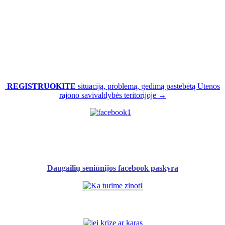
REGISTRUOKITE
situaciją, problemą, gedimą pastebėtą Utenos
rajono savivaldybės teritorijoje →
Daugailių seniūnijos facebook paskyra