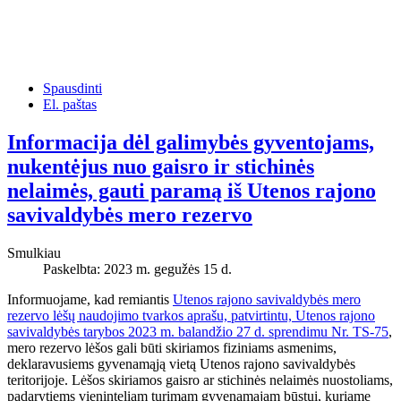
Spausdinti
El. paštas
Informacija dėl galimybės gyventojams,
nukentėjus nuo gaisro ir stichinės
nelaimės, gauti paramą iš Utenos rajono
savivaldybės mero rezervo
Smulkiau
Paskelbta: 2023 m. gegužės 15 d.
Informuojame, kad remiantis
Utenos rajono savivaldybės mero
rezervo lėšų naudojimo tvarkos aprašu, patvirtintu, Utenos rajono
savivaldybės tarybos 2023 m. balandžio 27 d. sprendimu Nr. TS-75
,
mero rezervo lėšos gali būti skiriamos fiziniams asmenims,
deklaravusiems gyvenamąją vietą Utenos rajono savivaldybės
teritorijoje. Lėšos skiriamos gaisro ar stichinės nelaimės nuostoliams,
padarytiems vieninteliam turimam gyvenamajam būstui, kuriame