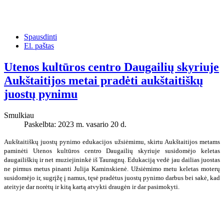
Spausdinti
El. paštas
Utenos kultūros centro Daugailių skyriuje
Aukštaitijos metai pradėti aukštaitiškų
juostų pynimu
Smulkiau
Paskelbta: 2023 m. vasario 20 d.
Aukštaitiškų juostų pynimo edukacijos užsiėmimu, skirtu Aukštaitijos metams
paminėti Utenos kultūros centro Daugailių skyriuje susidomėjo keletas
daugailiškių ir net muziejininkė iš Tauragnų. Edukaciją vedė jau dailias juostas
ne pirmus metus pinanti Julija Kaminskienė. Užsiėmimo metu keletas moterų
susidomėjo ir, sugrįžę į namus, tęsė pradėtus juostų pynimo darbus bei sakė, kad
ateityje dar norėtų ir kitą kartą atvykti draugėn ir dar pasimokyti.