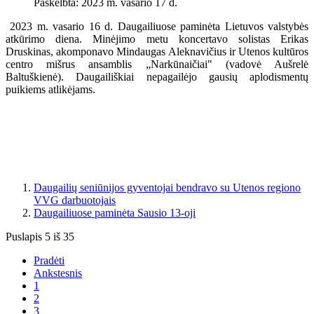
Paskelbta: 2023 m. vasario 17 d.
2023 m. vasario 16 d. Daugailiuose paminėta Lietuvos valstybės
atkūrimo diena. Minėjimo metu koncertavo solistas Erikas
Druskinas, akomponavo Mindaugas Aleknavičius ir Utenos kultūros
centro mišrus ansamblis „Narkūnaičiai" (vadovė Aušrelė
Baltuškienė). Daugailiškiai nepagailėjo gausių aplodismentų
puikiems atlikėjams.
Daugailių seniūnijos gyventojai bendravo su Utenos regiono
VVG darbuotojais
Daugailiuose paminėta Sausio 13-oji
Puslapis 5 iš 35
Pradėti
Ankstesnis
1
2
3