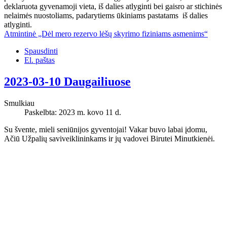
deklaruota gyvenamoji vieta, iš dalies atlyginti bei gaisro ar stichinės
nelaimės nuostoliams, padarytiems ūkiniams pastatams iš dalies
atlyginti.
Atmintinė „Dėl mero rezervo lėšų skyrimo fiziniams asmenims“
Spausdinti
El. paštas
2023-03-10 Daugailiuose
Smulkiau
Paskelbta: 2023 m. kovo 11 d.
Su švente, mieli seniūnijos gyventojai! Vakar buvo labai įdomu,
Ačiū Užpalių saviveiklininkams ir jų vadovei Birutei Minutkienėi.