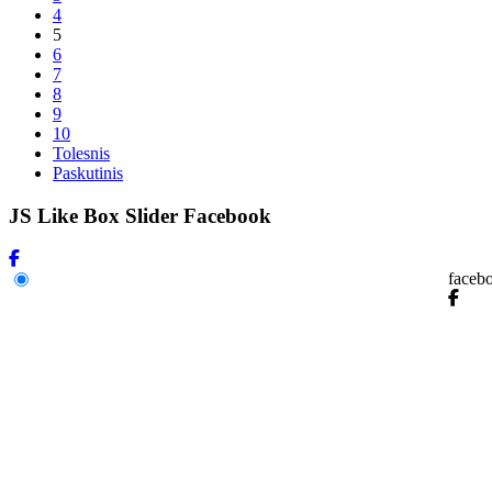
4
5
6
7
8
9
10
Tolesnis
Paskutinis
JS Like Box Slider Facebook
faceb