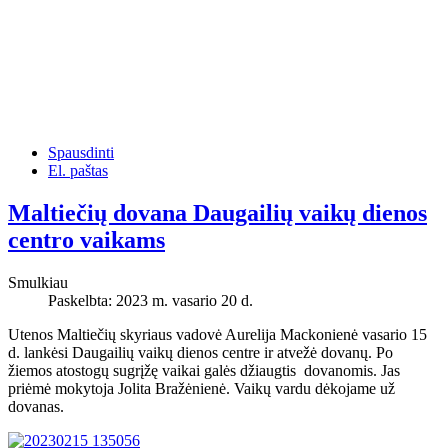
Spausdinti
El. paštas
Maltiečių dovana Daugailių vaikų dienos
centro vaikams
Smulkiau
Paskelbta: 2023 m. vasario 20 d.
Utenos Maltiečių skyriaus vadovė Aurelija Mackonienė vasario 15
d. lankėsi Daugailių vaikų dienos centre ir atvežė dovanų. Po
žiemos atostogų sugrįžę vaikai galės džiaugtis dovanomis. Jas
priėmė mokytoja Jolita Bražėnienė. Vaikų vardu dėkojame už
dovanas.