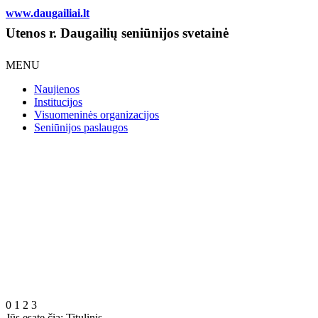
www.daugailiai.lt
Utenos r. Daugailių seniūnijos svetainė
MENU
Naujienos
Institucijos
Visuomeninės organizacijos
Seniūnijos paslaugos
0
1
2
3
Jūs esate čia:
Titulinis