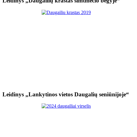
Leidinys „Daugailių kraštas šimtmečio bėgyje“
Leidinys „Lankytinos vietos Daugalių seniūnijoje“