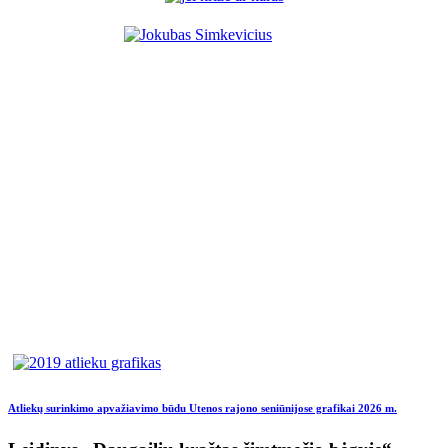
Atliekų surinkimo apvažiavimo būdu Utenos rajono seniūnijose grafikai 2026 m.