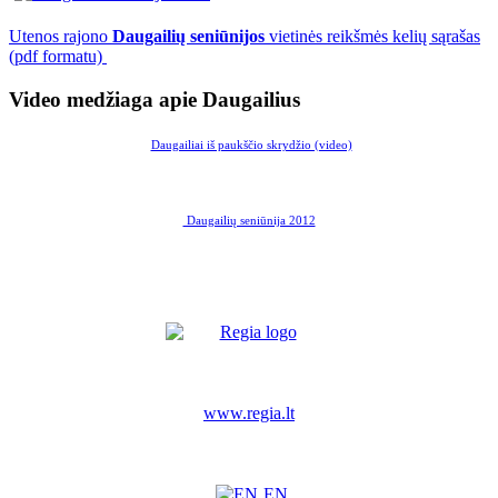
Utenos rajono
Daugailių seniūnijos
vietinės reikšmės kelių sąrašas
(pdf formatu)
Video medžiaga apie Daugailius
Daugailiai iš paukščio skrydžio (video)
Daugailių seniūnija 2012
www.regia.lt
EN