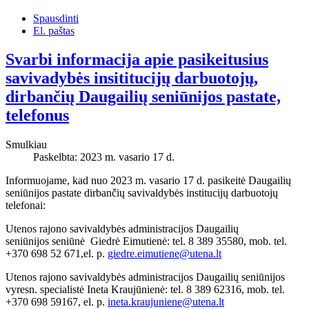
Spausdinti
El. paštas
Svarbi informacija apie pasikeitusius
savivadybės insititucijų darbuotojų,
dirbančių Daugailių seniūnijos pastate,
telefonus
Smulkiau
Paskelbta: 2023 m. vasario 17 d.
Informuojame, kad nuo 2023 m. vasario 17 d. pasikeitė Daugailių
seniūnijos pastate dirbančių savivaldybės institucijų darbuotojų
telefonai:
Utenos rajono savivaldybės administracijos Daugailių
seniūnijos seniūnė Giedrė Eimutienė: tel. 8 389 35580, mob. tel.
+370 698 52 671,el. p.
giedre.eimutiene@utena.lt
Utenos rajono savivaldybės administracijos Daugailių seniūnijos
vyresn. specialistė Ineta Kraujūnienė: tel. 8 389 62316, mob. tel.
+370 698 59167, el. p.
ineta.kraujuniene@utena.lt