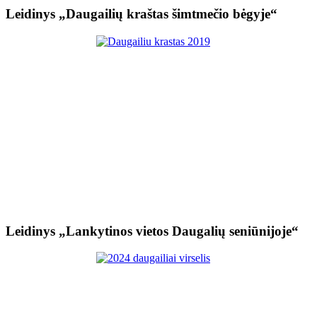
Leidinys „Daugailių kraštas šimtmečio bėgyje“
Leidinys „Lankytinos vietos Daugalių seniūnijoje“