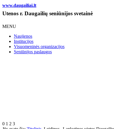
www.daugailiai.lt
Utenos r. Daugailių seniūnijos svetainė
MENU
Naujienos
Institucijos
Visuomeninės organizacijos
Seniūnijos paslaugos
0
1
2
3
Jūs esate čia:
Titulinis
Leidinys „Lankytinos vietos Daugailių