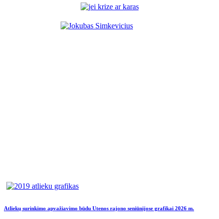
Atliekų surinkimo apvažiavimo būdu Utenos rajono seniūnijose grafikai 2026 m.