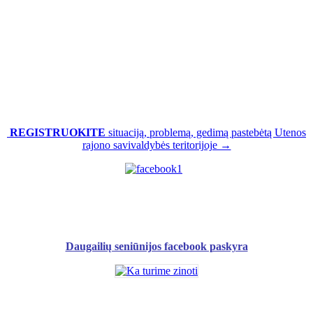
REGISTRUOKITE
situaciją, problemą, gedimą pastebėtą Utenos
rajono savivaldybės teritorijoje →
Daugailių seniūnijos facebook paskyra