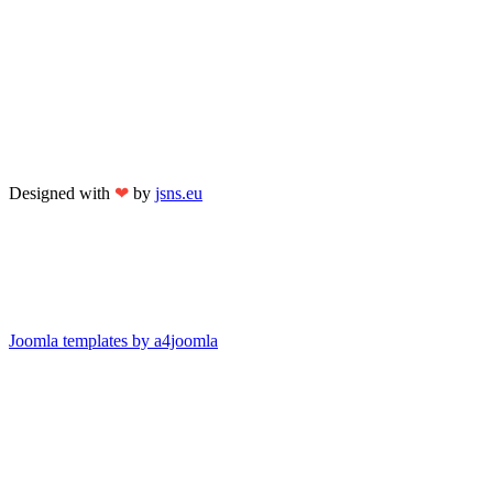
Designed with
❤
by
jsns.eu
Joomla templates by a4joomla