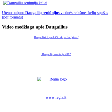
Utenos rajono
Daugailių seniūnijos
vietinės reikšmės kelių sąrašas
(pdf formatu)
Video medžiaga apie Daugailius
Daugailiai iš paukščio skrydžio (video)
Daugailių seniūnija 2012
www.regia.lt