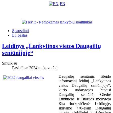
EN
Spausdinti
El. paštas
Leidinys „Lankytinos vietos Daugailių
seniūnijoje“
Smulkiau
Paskelbta: 2024 m. kovo 2 d.
Daugailių seniūnija išleido
informacinį leidinį „Lankytinos
vietos Daugailių seniūnijoje“,
kurio sudarytojos buvusi
Daugailių seniūnė Giedrė
Eimutienė ir istorijos mokytoja
Rita Jurkevičienė. Leidinyje,
skirtame 770-ąjam Daugailių
miestelio jubiliejui, kurį švęsime