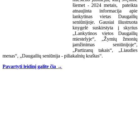
šiemet - 2024 metais, pateikta
atnaujinta informacija apie
lankytinas vietas Daugailių
seniūnijoje. Gausiai iliustruota
knygelė suskirstyta į skyrius
„Lankytinos vietos Daugailių
miestelyje“, „Žymių žmonių
įamžinimas seniūnijoje“,
„Partizanų takais“, „Liaudies
menas“, „Daugailių seniūnija - piliakalnių kraštas“.
Pavartyti leidinį galite čia →