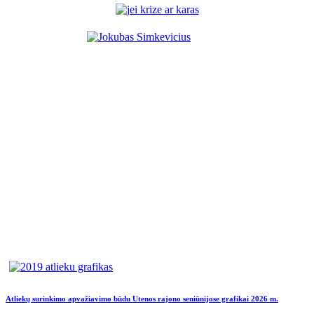
Atliekų surinkimo apvažiavimo būdu Utenos rajono seniūnijose grafikai 2026 m.