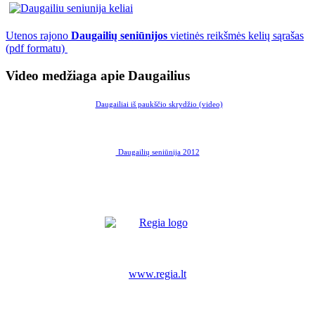
Utenos rajono
Daugailių seniūnijos
vietinės reikšmės kelių sąrašas
(pdf formatu)
Video medžiaga apie Daugailius
Daugailiai iš paukščio skrydžio (video)
Daugailių seniūnija 2012
www.regia.lt