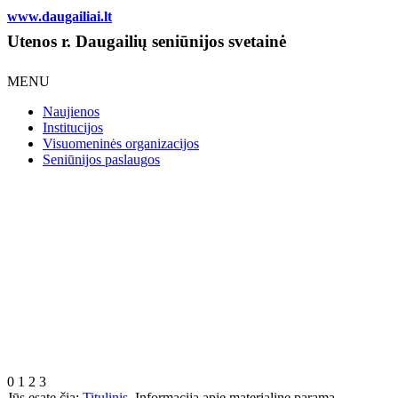
www.daugailiai.lt
Utenos r. Daugailių seniūnijos svetainė
MENU
Naujienos
Institucijos
Visuomeninės organizacijos
Seniūnijos paslaugos
0
1
2
3
Jūs esate čia:
Titulinis
Informacija apie materialinę paramą