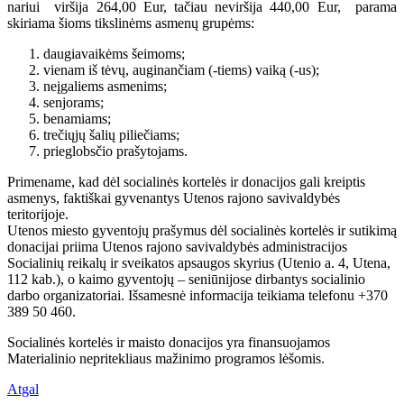
nariui viršija 264,00 Eur, tačiau neviršija 440,00 Eur, parama
skiriama šioms tikslinėms asmenų grupėms:
daugiavaikėms šeimoms;
vienam iš tėvų, auginančiam (-tiems) vaiką (-us);
neįgaliems asmenims;
senjorams;
benamiams;
trečiųjų šalių piliečiams;
prieglobsčio prašytojams.
Primename, kad dėl socialinės kortelės ir donacijos gali kreiptis
asmenys, faktiškai gyvenantys Utenos rajono savivaldybės
teritorijoje.
Utenos miesto gyventojų prašymus dėl socialinės kortelės ir sutikimą
donacijai priima Utenos rajono savivaldybės administracijos
Socialinių reikalų ir sveikatos apsaugos skyrius (Utenio a. 4, Utena,
112 kab.), o kaimo gyventojų – seniūnijose dirbantys socialinio
darbo organizatoriai. Išsamesnė informacija teikiama telefonu +370
389 50 460.
Socialinės kortelės ir maisto donacijos yra finansuojamos
Materialinio nepritekliaus mažinimo programos lėšomis.
Atgal