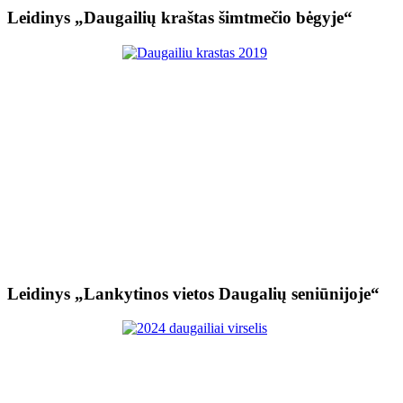
Leidinys „Daugailių kraštas šimtmečio bėgyje“
Leidinys „Lankytinos vietos Daugalių seniūnijoje“