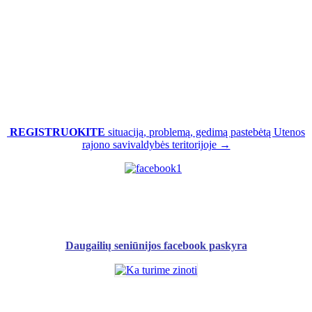
REGISTRUOKITE
situaciją, problemą, gedimą pastebėtą Utenos
rajono savivaldybės teritorijoje →
Daugailių seniūnijos facebook paskyra