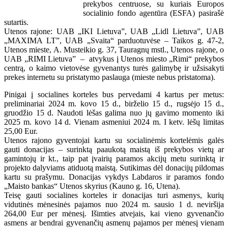
prekybos centruose, su kuriais Europos
socialinio fondo agentūra (ESFA) pasirašė
sutartis.
Utenos rajone: UAB „IKI Lietuva”, UAB „Lidl Lietuva”, UAB
„MAXIMA LT”, UAB „Svaita“ parduotuvėse – Taikos g. 47-2,
Utenos mieste, A. Musteikio g. 37, Tauragnų mstl., Utenos rajone, o
UAB „RIMI Lietuva” ­– atvykus į Utenos miesto „Rimi“ prekybos
centrą, o kaimo vietovėse gyvenantys turės galimybę ir užsisakyti
prekes internetu su pristatymo paslauga (mieste nebus pristatoma).
Pinigai į socialines korteles bus pervedami 4 kartus per metus:
preliminariai 2024 m. kovo 15 d., birželio 15 d., rugsėjo 15 d.,
gruodžio 15 d. Naudoti lėšas galima nuo jų gavimo momento iki
2025 m. kovo 14 d. Vienam asmeniui 2024 m. I ketv. lėšų limitas
25,00 Eur.
Utenos rajono gyventojai kartu su socialinėmis kortelėmis galės
gauti donacijas – surinktą paaukotą maistą iš prekybos vietų ar
gamintojų ir kt., taip pat įvairių paramos akcijų metu surinktą ir
projekto dalyviams atiduotą maistą. Sutikimas dėl donacijų pildomas
kartu su prašymu. Donacijas vykdys Labdaros ir paramos fondo
„Maisto bankas“ Utenos skyrius (Kauno g. 16, Utena).
Teisę gauti socialines korteles ir donacijas turi asmenys, kurių
vidutinės mėnesinės pajamos nuo 2024 m. sausio 1 d. neviršija
264,00 Eur per mėnesį. Išimties atvejais, kai vieno gyvenančio
asmens ar bendrai gyvenančių asmenų pajamos per mėnesį vienam