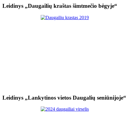
Leidinys „Daugailių kraštas šimtmečio bėgyje“
Leidinys „Lankytinos vietos Daugalių seniūnijoje“