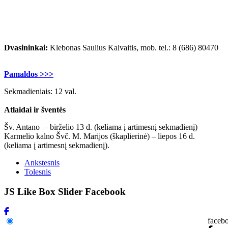
Dvasininkai:
Klebonas Saulius Kalvaitis, mob. tel.: 8 (686) 80470
Pamaldos >>>
Sekmadieniais: 12 val.
Atlaidai ir šventės
Šv. Antano – birželio 13 d. (keliama į artimesnį sekmadienį)
Karmelio kalno Švč. M. Marijos (škaplierinė) – liepos 16 d.
(keliama į artimesnį sekmadienį).
Ankstesnis
Tolesnis
JS Like Box Slider Facebook
faceb