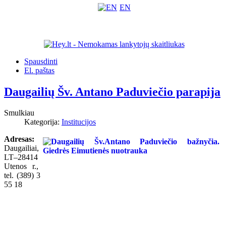
EN
Spausdinti
El. paštas
Daugailių Šv. Antano Paduviečio parapija
Smulkiau
Kategorija:
Institucijos
Adresas:
Daugailiai,
LT–28414
Utenos r.,
tel. (389) 3
55 18