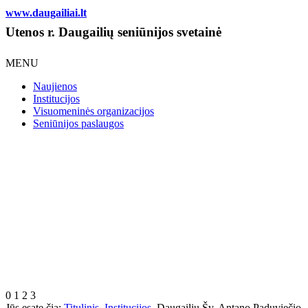
www.daugailiai.lt
Utenos r. Daugailių seniūnijos svetainė
MENU
Naujienos
Institucijos
Visuomeninės organizacijos
Seniūnijos paslaugos
0
1
2
3
Jūs esate čia:
Titulinis
Institucijos
Daugailių Šv. Antano Paduviečio