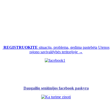
REGISTRUOKITE
situaciją, problemą, gedimą pastebėtą Utenos
rajono savivaldybės teritorijoje →
Daugailių seniūnijos facebook paskyra