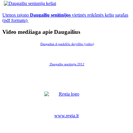
Utenos rajono
Daugailių seniūnijos
vietinės reikšmės kelių sąrašas
(pdf formatu)
Video medžiaga apie Daugailius
Daugailiai iš paukščio skrydžio (video)
Daugailių seniūnija 2012
www.regia.lt