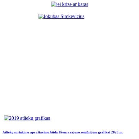
Atliekų surinkimo apvažiavimo būdu Utenos rajono seniūnijose grafikai 2026 m.