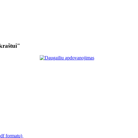
kraštui"
pdf formatu)