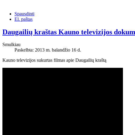
Spausdinti
El. paštas
Daugailių kraštas Kauno televizijos dokum
Smulkiau
Paskelbta: 2013 m. balandžio 16 d.
Kauno televizijos sukurtas filmas apie Daugailių kraštą