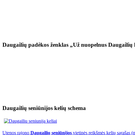
Daugailių padėkos ženklas „Už nuopelnus Daugailių 
Daugailių seniūnijos kelių schema
Utenos rajono
Daugailių seniūnijos
vietinės reikšmės kelių sąrašas (