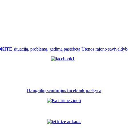
OKITE
situaciją, problemą, gedimą pastebėtą Utenos rajono savivaldybė
Daugailių seniūnijos facebook paskyra