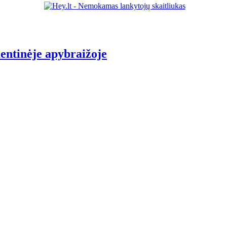
entinėje apybraižoje