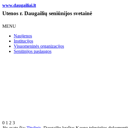
www.daugailiai.lt
Utenos r. Daugailių seniūnijos svetainė
MENU
Naujienos
Institucijos
Visuomeninės organizacijos
Seniūnijos paslaugos
0
1
2
3
Jūs esate čia:
Titulinis
Daugailių kraštas Kauno televizijos dokumenti