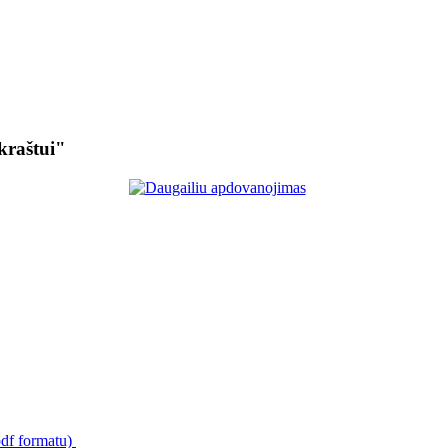
kraštui"
pdf formatu)