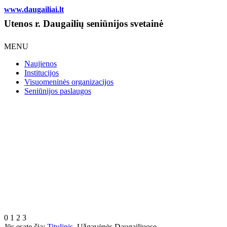
www.daugailiai.lt
Utenos r. Daugailių seniūnijos svetainė
MENU
Naujienos
Institucijos
Visuomeninės organizacijos
Seniūnijos paslaugos
0
1
2
3
Jūs esate čia:
Titulinis
Užgavėnės Daugailiuose