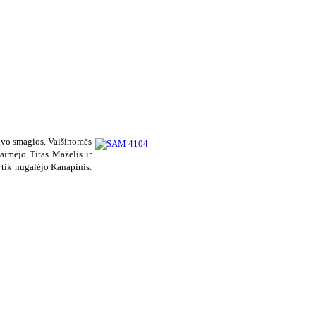
uvo smagios. Vaišinomės
aimėjo Titas Maželis ir
 tik nugalėjo Kanapinis.