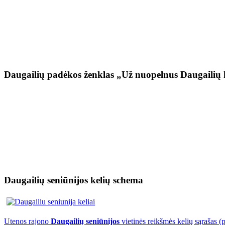
Daugailių padėkos ženklas „Už nuopelnus Daugailių 
Daugailių seniūnijos kelių schema
Utenos rajono
Daugailių seniūnijos
vietinės reikšmės kelių sąrašas (