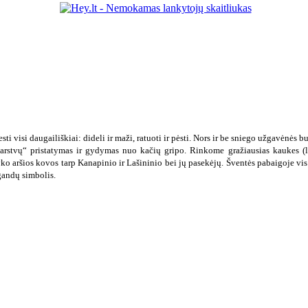
i visi daugailiškiai: dideli ir maži, ratuoti ir pėsti.
Nors ir be sniego užgavėnės b
ekarstvų“ pristatymas ir gydymas nuo kačių gripo.
Rinkome gražiausias kaukes (l
ko aršios kovos tarp Kanapinio ir Lašininio bei jų pasekėjų. Šventės pabaigoje vis
gandų simbolis.