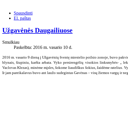
Spausdinti
El. paštas
Užgavėnės Daugailiuose
Smulkiau
Paskelbta: 2016 m. vasario 10 d.
2016 m. vasario 9 dieną
į Užgavėnių šventę
miestelio poilsio zonoje,
buvo pakviest
blynais, šiupiniu, karšta arbata. Vyko persirengėlių visokios linksmybės- „ l
Vaclovas Klezas), minėme mįsles, šokome liaudiškus šokius, žaidėme ratelius. Vy
Ir jam pareikalavus buvo ant laužo sudegintas Gavėnas – visų žiemos vargų ir ne