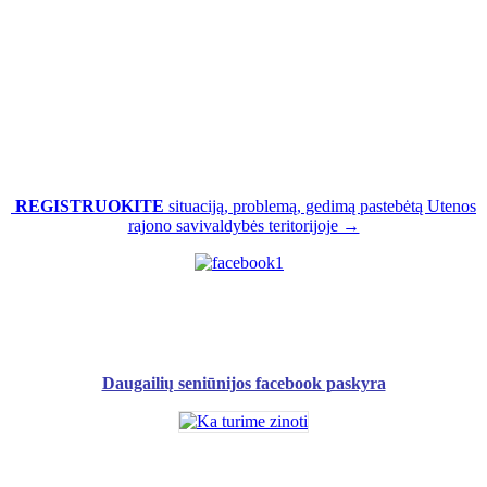
REGISTRUOKITE
situaciją, problemą, gedimą pastebėtą Utenos
rajono savivaldybės teritorijoje →
Daugailių seniūnijos facebook paskyra