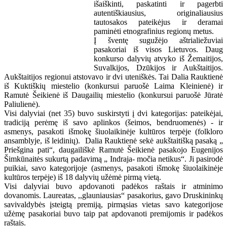
išaiškinti, paskatinti ir pagerbti
autentiškiausius, originaliausius
tautosakos pateikėjus ir deramai
paminėti etnografinius regionų metus.
Į šventę sugužėjo aštrialiežuviai
pasakoriai iš visos Lietuvos. Daug
konkurso dalyvių atvyko iš Žemaitijos,
Suvalkijos, Dzūkijos ir Aukštaitijos.
Aukštaitijos regionui atstovavo ir dvi uteniškės. Tai Dalia Rauktienė
iš Kuktiškių miestelio (konkursui paruošė Laima Kleinienė) ir
Ramutė Šeikienė iš Daugailių miestelio (konkursui paruošė Jūratė
Paliulienė).
Visi dalyviai (net 35) buvo suskirstyti į dvi kategorijas: pateikėjai,
tradiciją perėmę iš savo aplinkos (šeimos, bendruomenės) - ir
asmenys, pasakoti išmokę šiuolaikinėje kultūros terpėje (folkloro
ansamblyje, iš leidinių). Dalia Rauktienė sekė aukštaitišką pasaką „
Priešgina pati“, daugailiškė Ramutė Šeikienė pasakojo Eugenijos
Šimkūnaitės sukurtą padavimą „ Indraja- močia netikus“. Ji pasirodė
puikiai, savo kategorijoje (asmenys, pasakoti išmokę šiuolaikinėje
kultūros terpėje) iš 18 dalyvių užėmė pirmą vietą.
Visi dalyviai buvo apdovanoti padėkos raštais ir atminimo
dovanomis. Laureatas, ,,glauniausias“ pasakorius, gavo Druskininkų
savivaldybės įsteigtą premiją, pirmąsias vietas savo kategorijose
užėmę pasakoriai buvo taip pat apdovanoti premijomis ir padėkos
raštais.