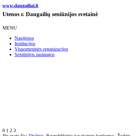
www.daugailiai.lt
Utenos r. Daugailių seniūnijos svetainė
MENU
Naujienos
Institucijos
Visuomeninės organizacijos
Seniūnijos paslaugos
0
1
2
3
Jūs esate čia:
Titulinis
Respublikinio pasakotojų konkurso „Žodzis