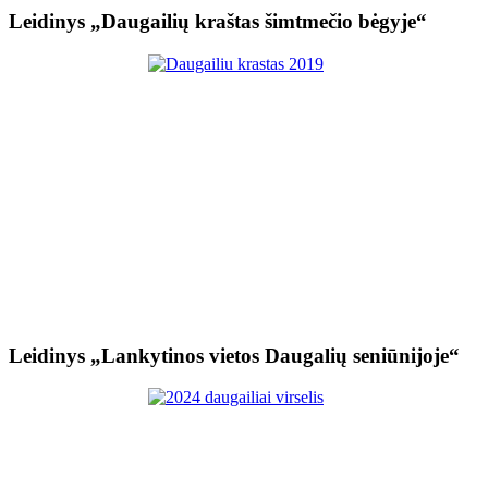
Leidinys „Daugailių kraštas šimtmečio bėgyje“
Leidinys „Lankytinos vietos Daugalių seniūnijoje“