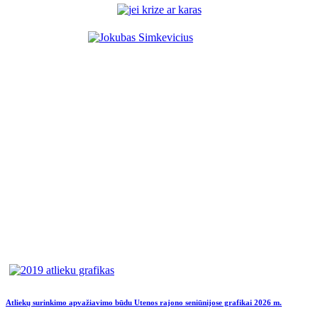
Atliekų surinkimo apvažiavimo būdu Utenos rajono seniūnijose grafikai 2026 m.