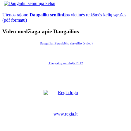
Utenos rajono
Daugailių seniūnijos
vietinės reikšmės kelių sąrašas
(pdf formatu)
Video medžiaga apie Daugailius
Daugailiai iš paukščio skrydžio (video)
Daugailių seniūnija 2012
www.regia.lt