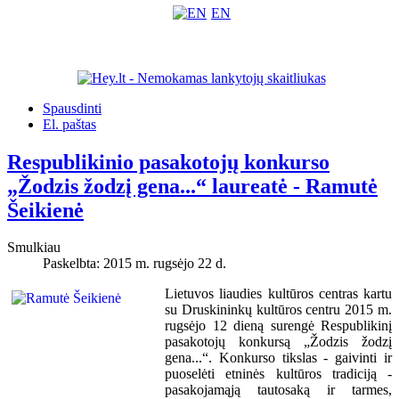
EN
Spausdinti
El. paštas
Respublikinio pasakotojų konkurso
„Žodzis žodzį gena...“ laureatė - Ramutė
Šeikienė
Smulkiau
Paskelbta: 2015 m. rugsėjo 22 d.
Lietuvos liaudies kultūros centras kartu
su Druskininkų kultūros centru 2015 m.
rugsėjo 12 dieną surengė Respublikinį
pasakotojų konkursą „Žodzis žodzį
gena...“. Konkurso tikslas - gaivinti ir
puoselėti etninės kultūros tradiciją -
pasakojamąją tautosaką ir tarmes,