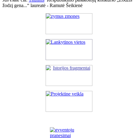
žodzį gena...“ laureatė - Ramutė Šeikienė