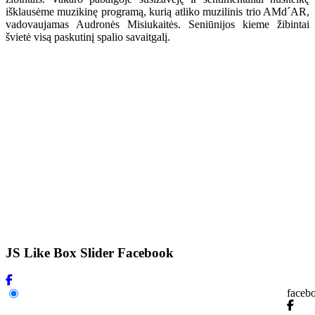
išklausėme muzikinę programą, kurią atliko muzilinis trio AMd´AR,
vadovaujamas Audronės Misiukaitės. Seniūnijos kieme žibintai
švietė visą paskutinį spalio savaitgalį.
JS Like Box Slider Facebook
faceb