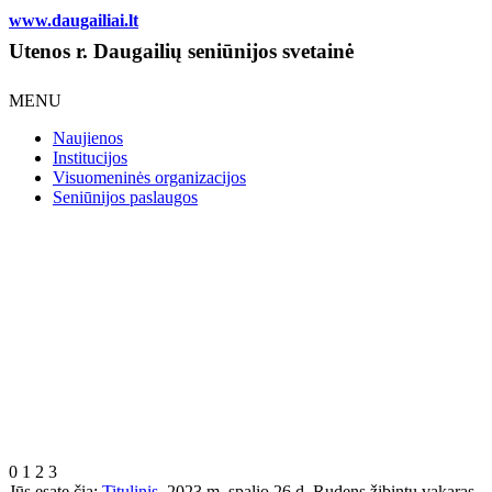
www.daugailiai.lt
Utenos r. Daugailių seniūnijos svetainė
MENU
Naujienos
Institucijos
Visuomeninės organizacijos
Seniūnijos paslaugos
0
1
2
3
Jūs esate čia:
Titulinis
2023 m. spalio 26 d. Rudens žibintų vakaras