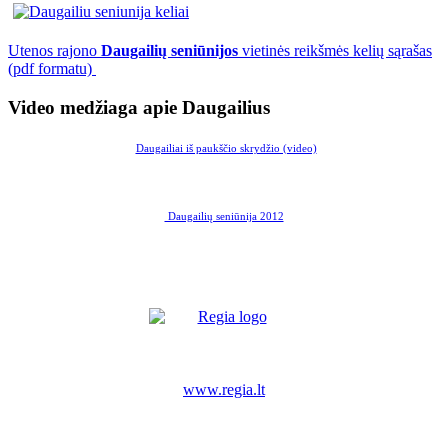
Utenos rajono
Daugailių seniūnijos
vietinės reikšmės kelių sąrašas
(pdf formatu)
Video medžiaga apie Daugailius
Daugailiai iš paukščio skrydžio (video)
Daugailių seniūnija 2012
www.regia.lt