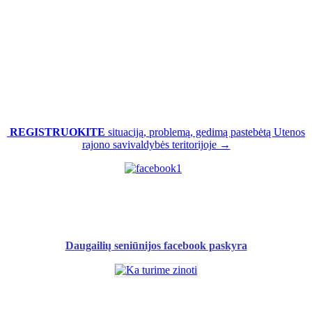
REGISTRUOKITE
situaciją, problemą, gedimą pastebėtą Utenos
rajono savivaldybės teritorijoje →
Daugailių seniūnijos facebook paskyra