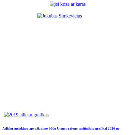
Atliekų surinkimo apvažiavimo būdu Utenos rajono seniūnijose grafikai 2026 m.