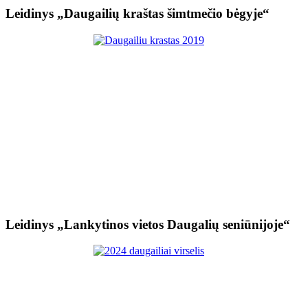
Leidinys „Daugailių kraštas šimtmečio bėgyje“
Leidinys „Lankytinos vietos Daugalių seniūnijoje“