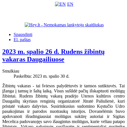
EN
Spausdinti
El. paštas
2023 m. spalio 26 d. Rudens žibintų
vakaras Daugailiuose
Smulkiau
Paskelbta: 2023 m. spalio 30 d.
Žibintų vakaras - tai šviesos palydėtuvės ir tamsos sutiktuvės. Tai
įžanga į tamsų ir šaltą laiką. Visus sušildė pačių išskaptuoti moliūgų
žibintai. Rudens žibintų vakarą pradėjo Utenos kultūros centro
Daugailių skyriaus renginių organizatorė Jūratė Paliulienė, kuri
pristatė vakaro dalyvius. Susirinkusius sudomino Kęstučio Udro
pasakojimas ir parodos nuotraukų istorijos. Dovanėlėmis buvo
apdovanoti išradingiausiai moliūgus sukūrę autoriai ir Sigitas
Mecelica padovanojęs savo išaugintus moliūgus, kurie vėliau patapo
žibintais. Vakaro pabaigoje susižavėję ir sentimentaliai nusiteikę