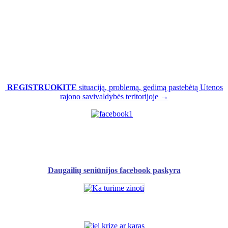
REGISTRUOKITE
situaciją, problemą, gedimą pastebėtą Utenos
rajono savivaldybės teritorijoje →
Daugailių seniūnijos facebook paskyra