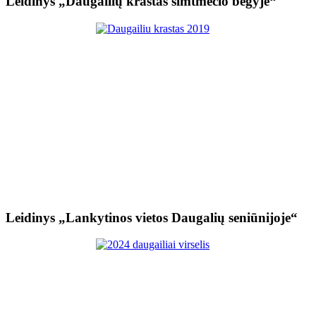
Leidinys „Daugailių kraštas šimtmečio bėgyje“
Leidinys „Lankytinos vietos Daugalių seniūnijoje“