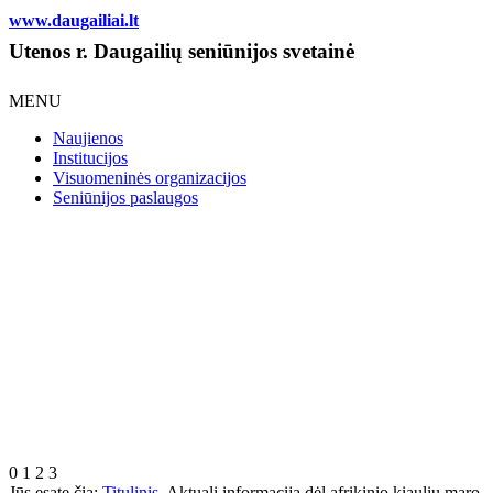
www.daugailiai.lt
Utenos r. Daugailių seniūnijos svetainė
MENU
Naujienos
Institucijos
Visuomeninės organizacijos
Seniūnijos paslaugos
0
1
2
3
Jūs esate čia:
Titulinis
Aktuali informacija dėl afrikinio kiaulių maro