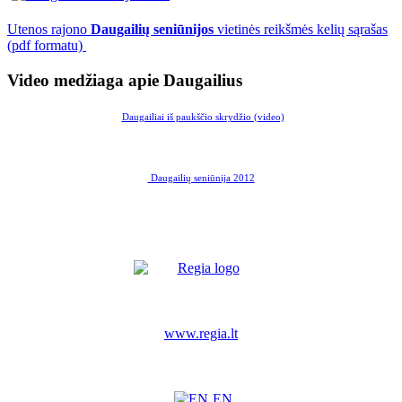
Utenos rajono
Daugailių seniūnijos
vietinės reikšmės kelių sąrašas
(pdf formatu)
Video medžiaga apie Daugailius
Daugailiai iš paukščio skrydžio (video)
Daugailių seniūnija 2012
www.regia.lt
EN