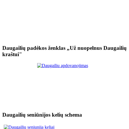
Daugailių padėkos ženklas „Už nuopelnus Daugailių
kraštui"
Daugailių seniūnijos kelių schema