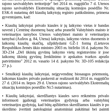
rajono savivaldybės teritorijoje" bei 2014 m. rugpjūčio 7 d. Utenos
rajono savivaldybės Ekstremalių situacijų komisijos posėdžio Nr.
ESK-6 nutarimą dėl kiaulių laikytojų registro patikslinimo, primena
gyventojams, kad:
• Kiaulių laikytojai privalo kiaules ir jų laikymo vietas ir bandas
suvesti į Centrinę duomenų bazę arba pranešti Valstybinės maisto ir
veterinarijos tarnybos Utenos valstybinei maisto ir veterinarijos
tarnybai (Aušros g. 84, Utena) laikytojo, laikymo vietos duomenis ir
laikomų kiaulių skaičių, užpildydami GŽ-1 formą (Lietuvos
Respublikos žemės ūkio ministro 2003 m. birželio 16 d. įsakymo Nr.
3D-234 „Dėl ūkinių gyvūnų laikymo vietų registravimo ir jose
laikomų ūkinių gyvūnų ženklinimo ir apskaitos tvarkos aprašo
patvirtinimo" 2012 m. vasario 14 d. įsakymo Nr. 3D-105 redakcija
27 p.).
• Smulkieji kiaulių laikytojai, neįgyvendinę biosaugos priemonių,
laikomas kiaules privalo paskersti ar realizuoti iki 2014 m. rugpjūčio
27 d. (2014 m. liepos 29 d. Utenos rajono savivaldybės Ekstremalių
situacijų komisijos posėdžio Nr.5 nutarimas).
• Kiaulių laikytojai, skerdžiantys kiaules savo reikmėms privalo
informuoti įgaliotąjį veterinarijos gydytoją arba valstybinį
veterinarijos gydytoją, kad būtų apžiūrėtos skerdžiamos kiaulės ir po
skerdimo įvertinti patologiniai anatominiai pakitimai bei paimti