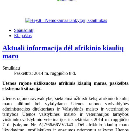
Spausdinti
El. paštas
Aktuali informacija dėl afrikinio kiaulių
maro
Smulkiau
Paskelbta: 2014 m. rugpjūčio 8 d.
Utenos rajone užfiksuotas afrikinis kiaulių maras, paskelbta
ekstremali situacija.
Utenos rajono savivaldybė, siekdama užkirsti kelią afrikinio kiaulių
maro plitimui bei vykdydama Utenos rajono savivaldybės
administracijos direktoriaus ir Valstybinės maisto ir veterinarijos
tarnybos Utenos valstybinės maisto ir veterinarijos tarnybos
viršininko-valstybinio veterinarijos inspektoriaus 2014 m. rugpjūčio
7 d. įsakymo Nr. AĮ-766/66VV-140 „Dėl afrikinio kiaulių maro
likvidavimo, profilaktikos ir apsaugos priemonių taikymo Utenos