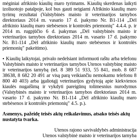
mėginiai afrikinio kiaulių maro tyrimams. Kiaulių skerdenas laikyti
izoliuotojo patalpoje, kol bus gauti neigiami Afrikinio kiaulių maro
tyrimų rezultatai (Valstybinės maisto ir veterinarijos tarnybos
direktoriaus 2014 m. vasario 17 d. įsakymo Nr. B1-114 „Dėl
afrikinio kiaulių maro stebėsenos ir kontrolės priemonių" 4.4.4. p. ir
2014 m. rugpjūčio 6 d. įsakymas „Dėl valstybinės maisto ir
veterinarijos tarnybos direktoriaus 2014 m. vasario 17 d. įsakymo
Nr. B1-114 „Dėl afrikinio kiaulių maro stebėsenos ir kontrolės
priemonių" pakeitimo).
• Kiaulių laikytojai, privalo nedelsiant informuoti raštu arba telefonu
Valstybinės maisto ir veterinarijos tarnybos Utenos valstybinę maisto
ir veterinarijos tarnybą (tel. 8 389 51 933, 55 841, mob. 8 687
38638, 8 682 20 491 ar visą parą veikiančiu nemokamu telefonu 8
800 40 403) arba įgaliotąjį veterinarijos gydytoją apie kiekvienos
kiaulės nugaišimą ir vykdyti pareigūnų tolimesnius nurodymus
(Valstybinės maisto ir veterinarijos tarnybos direktoriaus 2014 m.
vasario 17 d. įsakymo Nr. B1-114 „Dėl afrikinio kiaulių maro
stebėsenos ir kontrolės priemonių" 4.5. p.).
Asmenys, pažeidę teisės aktų reikalavimus, atsako teisės aktų
nustatyta tvarka.
Utenos rajono savivaldybės administracija
Utenos valstybinė maisto ir veterinarijos tarnyba