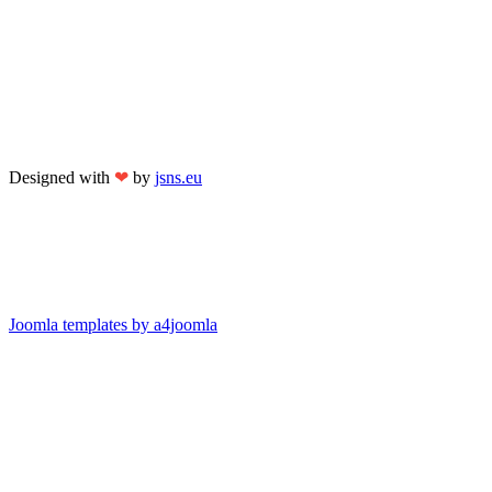
Designed with
❤
by
jsns.eu
Joomla templates by a4joomla