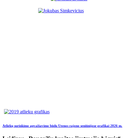
Atliekų surinkimo apvažiavimo būdu Utenos rajono seniūnijose grafikai 2026 m.