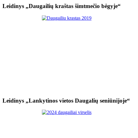
Leidinys „Daugailių kraštas šimtmečio bėgyje“
Leidinys „Lankytinos vietos Daugalių seniūnijoje“