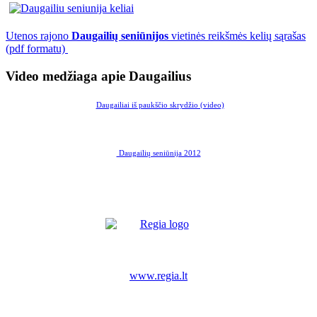
Utenos rajono
Daugailių seniūnijos
vietinės reikšmės kelių sąrašas
(pdf formatu)
Video medžiaga apie Daugailius
Daugailiai iš paukščio skrydžio (video)
Daugailių seniūnija 2012
www.regia.lt