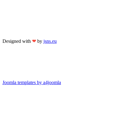
Designed with
❤
by
jsns.eu
Joomla templates by a4joomla