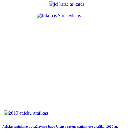
Atliekų surinkimo apvažiavimo būdu Utenos rajono seniūnijose grafikai 2026 m.