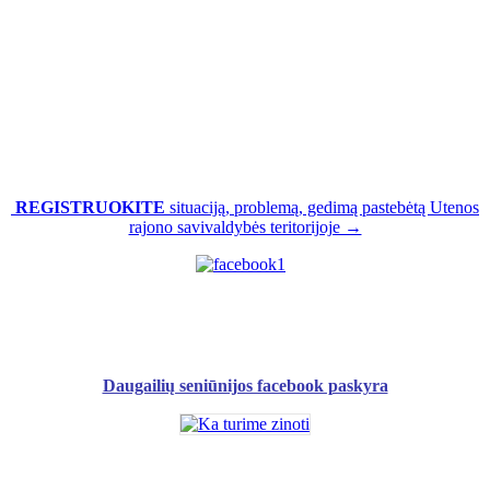
REGISTRUOKITE
situaciją, problemą, gedimą pastebėtą Utenos
rajono savivaldybės teritorijoje →
Daugailių seniūnijos facebook paskyra