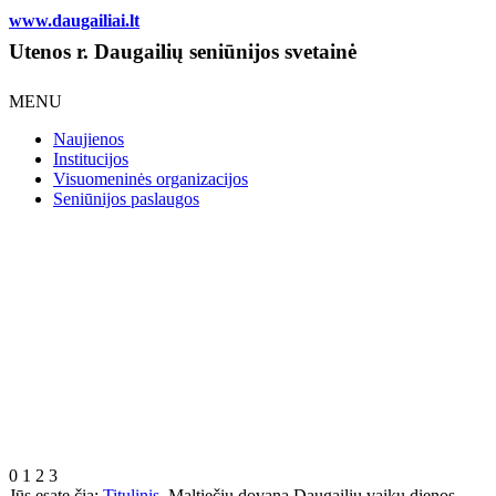
www.daugailiai.lt
Utenos r. Daugailių seniūnijos svetainė
MENU
Naujienos
Institucijos
Visuomeninės organizacijos
Seniūnijos paslaugos
0
1
2
3
Jūs esate čia:
Titulinis
Maltiečių dovana Daugailių vaikų dienos