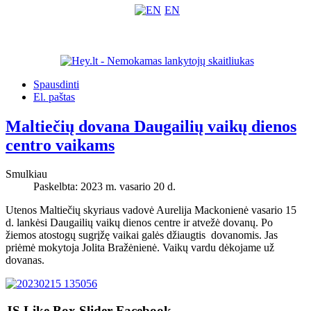
EN
Spausdinti
El. paštas
Maltiečių dovana Daugailių vaikų dienos
centro vaikams
Smulkiau
Paskelbta: 2023 m. vasario 20 d.
Utenos Maltiečių skyriaus vadovė Aurelija Mackonienė vasario 15
d. lankėsi Daugailių vaikų dienos centre ir atvežė dovanų. Po
žiemos atostogų sugrįžę vaikai galės džiaugtis dovanomis. Jas
priėmė mokytoja Jolita Bražėnienė. Vaikų vardu dėkojame už
dovanas.
JS Like Box Slider Facebook