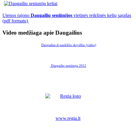
Utenos rajono
Daugailių seniūnijos
vietinės reikšmės kelių sąrašas
(pdf formatu)
Video medžiaga apie Daugailius
Daugailiai iš paukščio skrydžio (video)
Daugailių seniūnija 2012
www.regia.lt