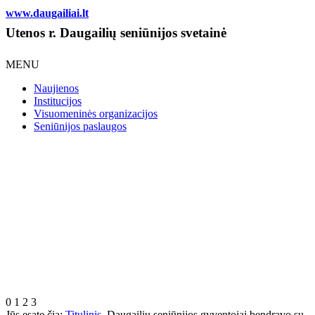
www.daugailiai.lt
Utenos r. Daugailių seniūnijos svetainė
MENU
Naujienos
Institucijos
Visuomeninės organizacijos
Seniūnijos paslaugos
0
1
2
3
Jūs esate čia:
Titulinis
Daugailių seniūnijos gyventojai bendravo su