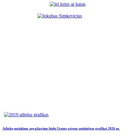
Atliekų surinkimo apvažiavimo būdu Utenos rajono seniūnijose grafikai 2026 m.