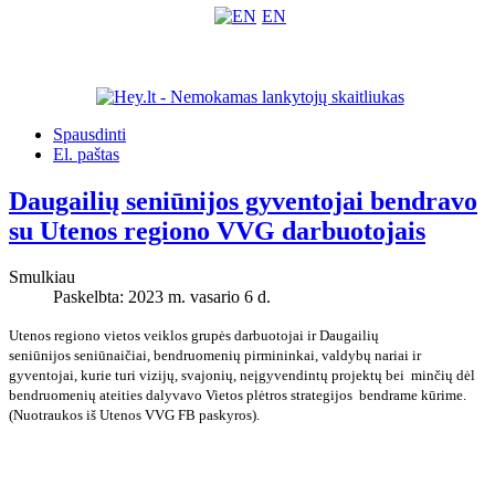
EN
Spausdinti
El. paštas
Daugailių seniūnijos gyventojai bendravo
su Utenos regiono VVG darbuotojais
Smulkiau
Paskelbta: 2023 m. vasario 6 d.
Utenos regiono vietos veiklos grupės darbuotojai ir Daugailių
seniūnijos seniūnaičiai, bendruomenių pirmininkai, valdybų nariai ir
gyventojai, kurie turi vizijų, svajonių, neįgyvendintų projektų bei minčių dėl
bendruomenių ateities dalyvavo Vietos plėtros strategijos bendrame kūrime.
(Nuotraukos iš Utenos VVG FB paskyros).