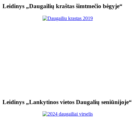
Leidinys „Daugailių kraštas šimtmečio bėgyje“
Leidinys „Lankytinos vietos Daugalių seniūnijoje“