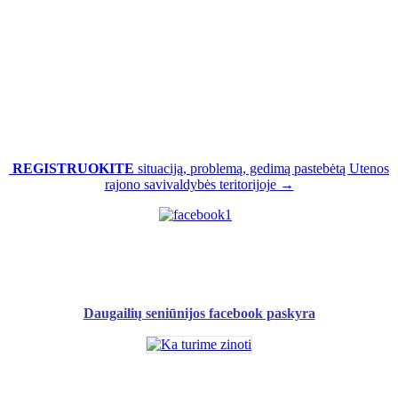
REGISTRUOKITE
situaciją, problemą, gedimą pastebėtą Utenos
rajono savivaldybės teritorijoje →
Daugailių seniūnijos facebook paskyra