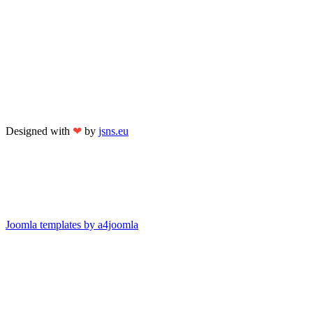
Designed with
❤
by
jsns.eu
Joomla templates by a4joomla