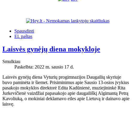
Spausdinti
El. paštas
Laisvės gynėjų diena mokykloje
Smulkiau
Paskelbta: 2022 m. sausio 17 d.
Laisvės gynėjų diena Vyturių progimnazijos Daugailių skyriuje
buvo paminėta ir šiemet. Prisiminimus apie Sausio 13-osios įvykius
pasakojo mokyklos direktorė Edita Kadūnienė, muziejininkė Rita
Jurkevičienė vaizdžiai papasakojo apie daugailiškį Algimantą Petrą
Kavoliuką, o mokiniai deklamavo eiles apie Lietuvą ir dainavo apie
laisvę.