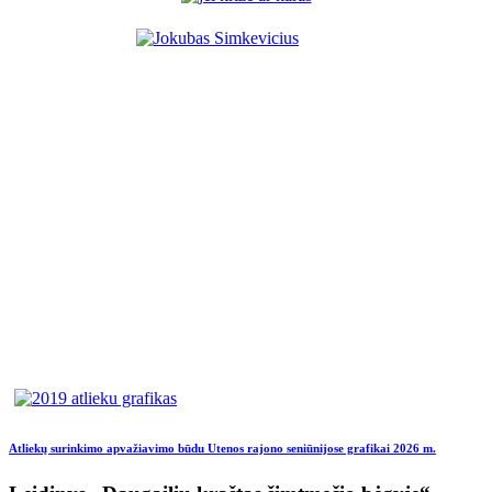
Atliekų surinkimo apvažiavimo būdu Utenos rajono seniūnijose grafikai 2026 m.