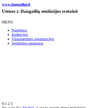
www.daugailiai.lt
Utenos r. Daugailių seniūnijos svetainė
MENU
Naujienos
Institucijos
Visuomeninės organizacijos
Seniūnijos paslaugos
0
1
2
3
Jūs esate čia:
Titulinis
Laisvės gynėjų diena mokykloje