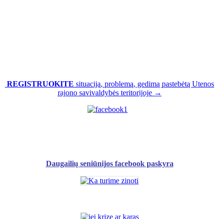
REGISTRUOKITE
situaciją, problemą, gedimą pastebėtą Utenos
rajono savivaldybės teritorijoje →
Daugailių seniūnijos facebook paskyra