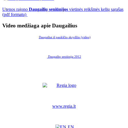
Utenos rajono
Daugailių seniūnijos
vietinės reikšmės kelių sąrašas
(pdf formatu)
Video medžiaga apie Daugailius
Daugailiai iš paukščio skrydžio (video)
Daugailių seniūnija 2012
www.regia.lt
EN