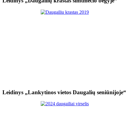
Leidinys „Daugailių kraštas šimtmečio bėgyje“
Leidinys „Lankytinos vietos Daugalių seniūnijoje“