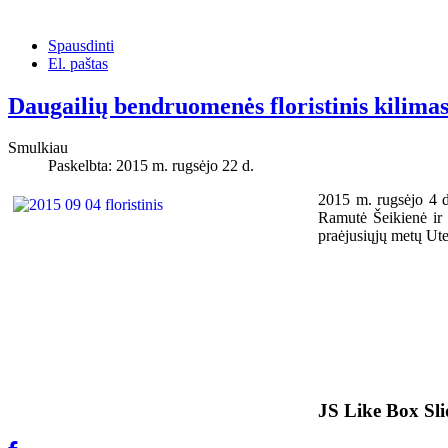
Spausdinti
El. paštas
Daugailių bendruomenės floristinis kilimas
Smulkiau
Paskelbta: 2015 m. rugsėjo 22 d.
2015 m. rugsėjo 4 d
Ramutė Šeikienė ir 
praėjusiųjų metų Ute
JS Like Box Sl