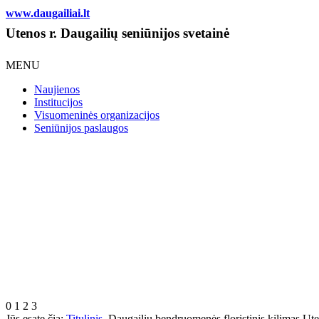
www.daugailiai.lt
Utenos r. Daugailių seniūnijos svetainė
MENU
Naujienos
Institucijos
Visuomeninės organizacijos
Seniūnijos paslaugos
0
1
2
3
Jūs esate čia:
Titulinis
Daugailių bendruomenės floristinis kilimas Ut