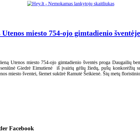
 Utenos miesto 754-ojo gimtadienio šventėj
ieną Utenos miesto 754-ojo gimtadienio šventės proga Daugailių ben
seniūnė Giedrė Eimutienė iš įvairių gėlių žiedų, pušų konkorėžių su
nos miesto šventei, šiemet sukūrė Ramutė Šeikienė. Šių metų floristin
ider Facebook