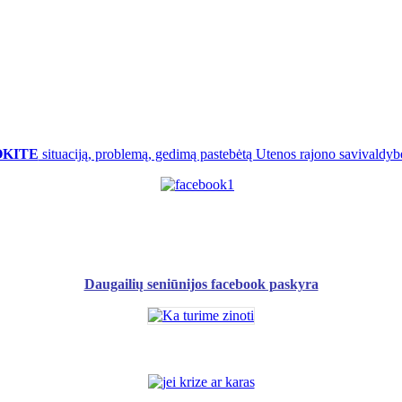
OKITE
situaciją, problemą, gedimą pastebėtą Utenos rajono savivaldybė
Daugailių seniūnijos facebook paskyra