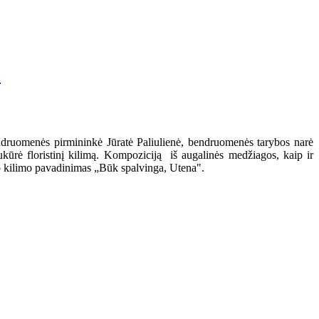
e
druomenės pirmininkė Jūratė Paliulienė, bendruomenės tarybos narė
kūrė floristinį kilimą. Kompoziciją iš augalinės medžiagos, kaip ir
io kilimo pavadinimas „Būk spalvinga, Utena".