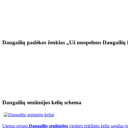
Daugailių padėkos ženklas „Už nuopelnus Daugailių 
Daugailių seniūnijos kelių schema
Utenos rajono
Daugailių seniūnijos
vietinės reikšmės kelių sąrašas (