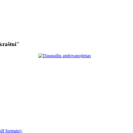
kraštui"
pdf formatu)