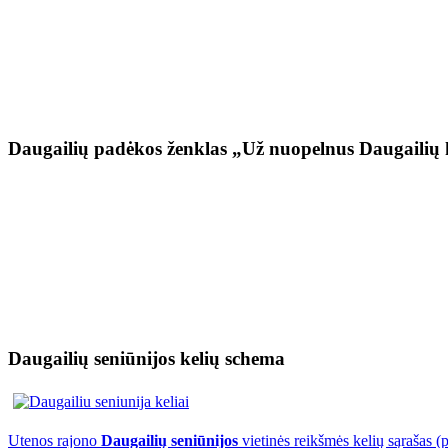
Daugailių padėkos ženklas „Už nuopelnus Daugailių 
Daugailių seniūnijos kelių schema
Utenos rajono
Daugailių seniūnijos
vietinės reikšmės kelių sąrašas (