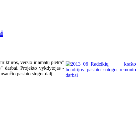
i
uktūros, verslo ir amatų plėtra"
" darbai. Projekto vykdytojas -
usančio pastato stogo dalį.