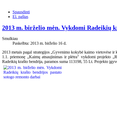
Spausdinti
El. paštas
2013 m. birželio mėn. Vykdomi Radeikių kr
Smulkiau
Paskelbta: 2013 m. birželio 16 d.
2013 metais pagal strategijos „Gyvenimo kokybė kaimo vietovėse ir ka
1.1. priemonę „Kaimų atnaujinimas ir plėtra" vykdomi projekto „Rad
Radeikių krašto bendrija, paramos suma 113198, 55 Lt. Projekto įgyv