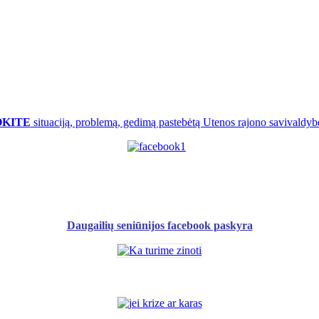
OKITE
situaciją, problemą, gedimą pastebėtą Utenos rajono savivaldybė
Daugailių seniūnijos facebook paskyra