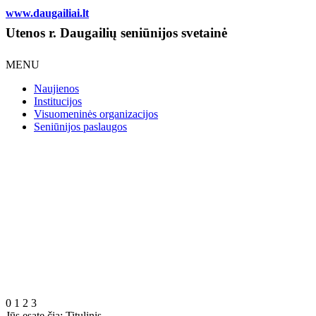
www.daugailiai.lt
Utenos r. Daugailių seniūnijos svetainė
MENU
Naujienos
Institucijos
Visuomeninės organizacijos
Seniūnijos paslaugos
0
1
2
3
Jūs esate čia:
Titulinis