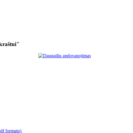
kraštui"
pdf formatu)