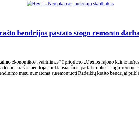
ašto bendrijos pastato stogo remonto darba
imo ekonomikos įvairinimas" I prioriteto „Utenos rajono kaimo infrastr
eikių krašto bendrijai priklausiančios pastato dalies stogo remontas
endinimo metu numatoma suremontuoti Radeikių krašto bendrijai prikla